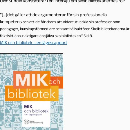
Olof Sundin konstaterar i en intervju om skolbibliotekariernas roll:
”[…]det gäller att de argumenterar för sin professionella
kompetens
och att de får chans att vidareutveckla sin profession som
pedagoger,
kunskapsförmedlare och samhällsaktörer. Skolbibliotekarierna är
faktiskt
ännu viktigare än själva skolbiblioteken.”
Sid 8.
MIK och bibliotek – en lägesrapport