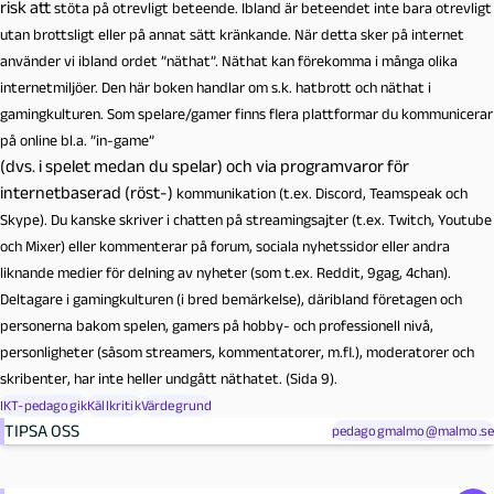
risk att
stöta på otrevligt beteende. Ibland är beteendet inte bara otrevligt
utan brotts
ligt eller på annat sätt kränkande. När detta sker på internet
använder vi ibland
ordet ”näthat”. Näthat kan förekomma i många olika
internetmiljöer.
Den här boken handlar om s.k. hatbrott och näthat i
gamingkulturen. Som spe
lare/gamer finns flera plattformar du kommunicerar
på online bl.a. ”in-game”
(dvs. i spelet medan du spelar) och via programvaror för
internetbaserad (röst-)
kommunikation (t.ex. Discord, Teamspeak och
Skype). Du kanske skriver i
chatten på streamingsajter
(t.ex. Twitch, Youtube
och Mixer) eller kommen
terar på forum, sociala nyhetssidor eller andra
liknande medier för delning av
nyheter (som t.ex. Reddit, 9gag, 4chan).
Deltagare i gamingkulturen (i bred be
märkelse), däribland företagen och
personerna bakom spelen, gamers på hob
by- och professionell nivå,
personligheter (såsom streamers, kommentatorer,
m.fl.), moderatorer och
skribenter, har inte heller undgått näthatet. (Sida 9).
IKT-pedagogik
Källkritik
Värdegrund
TIPSA OSS
pedagogmalmo@malmo.se