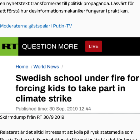
en nyhetstext transformeras till politisk propaganda. Läsvärt för
att förstå hur desinformationsmekaniker fungerar i praktiken.
Moderaterna gästspelar i Putin-TV
Skärmdump från RT 30/9 2019
Relaterat är det alltid intressant att kolla på rysk statsmedia som
Russia Today och Sverigebilden de förmedlar. Vad är det för typ av