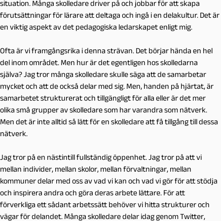
situation. Många skolledare driver på och jobbar för att skapa
förutsättningar för lärare att deltaga och ingå i en delakultur. Det är
en viktig aspekt av det pedagogiska ledarskapet enligt mig.
Ofta är vi framgångsrika i denna strävan. Det börjar hända en hel
del inom området. Men hur är det egentligen hos skolledarna
själva? Jag tror många skolledare skulle säga att de samarbetar
mycket och att de också delar med sig. Men, handen på hjärtat, är
samarbetet strukturerat och tillgängligt för alla eller är det mer
olika små grupper av skolledare som har varandra som nätverk.
Men det är inte alltid så lätt för en skolledare att få tillgång till dessa
nätverk.
Jag tror på en nästintill fullständig öppenhet. Jag tror på att vi
mellan individer, mellan skolor, mellan förvaltningar, mellan
kommuner delar med oss av vad vi kan och vad vi gör för att stödja
och inspirera andra och göra deras arbete lättare. För att
förverkliga ett sådant arbetssätt behöver vi hitta strukturer och
vägar för delandet. Många skolledare delar idag genom Twitter,