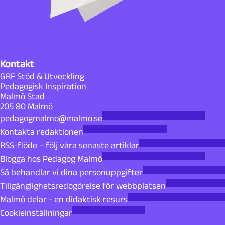
Kontakt
GRF Stöd & Utveckling
Pedagogisk Inspiration
Malmö Stad
205 80 Malmö
pedagogmalmo@malmo.se
Kontakta redaktionen
RSS-flöde – följ våra senaste artiklar
Blogga hos Pedagog Malmö
Så behandlar vi dina personuppgifter
Tillgänglighetsredogörelse för webbplatsen
Malmö delar - en didaktisk resurs
Cookieinställningar