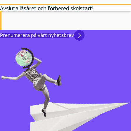
Avsluta läsåret och förbered skolstart!
Prenumerera på vårt nyhetsbrev