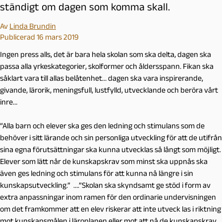
ständigt om dagen som komma skall.
Av
Linda Brundin
Publicerad 16 mars 2019
Ingen press alls, det är bara hela skolan som ska delta, dagen ska
passa alla yrkeskategorier, skolformer och åldersspann. Fikan ska
såklart vara till allas belåtenhet… dagen ska vara inspirerande,
givande, lärorik, meningsfull, lustfylld, utvecklande och beröra vårt
inre…
”Alla barn och elever ska ges den ledning och stimulans som de
behöver i sitt lärande och sin personliga utveckling för att de utifrån
sina egna förutsättningar ska kunna utvecklas så långt som möjligt.
Elever som lätt når de kunskapskrav som minst ska uppnås ska
även ges ledning och stimulans för att kunna nå längre i sin
kunskapsutveckling.” ….”Skolan ska skyndsamt ge stöd i form av
extra anpassningar inom ramen för den ordinarie undervisningen
om det framkommer att en elev riskerar att inte utveck­ las i riktning
mot kunskapsmålen i läroplanen eller mot att nå de kunskapskrav