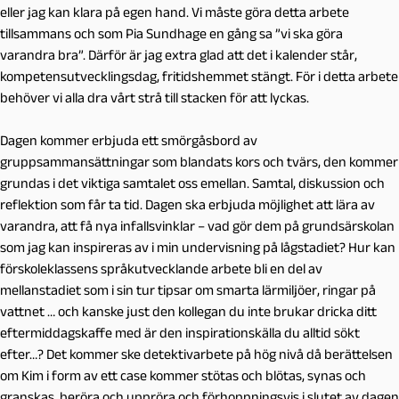
eller jag kan klara på egen hand. Vi måste göra detta arbete
tillsammans och som Pia Sundhage en gång sa ”vi ska göra
varandra bra”. Därför är jag extra glad att det i kalender står,
kompetensutvecklingsdag, fritidshemmet stängt. För i detta arbete
behöver vi alla dra vårt strå till stacken för att lyckas.
Dagen kommer erbjuda ett smörgåsbord av
gruppsammansättningar som blandats kors och tvärs, den kommer
grundas i det viktiga samtalet oss emellan. Samtal, diskussion och
reflektion som får ta tid. Dagen ska erbjuda möjlighet att lära av
varandra, att få nya infallsvinklar – vad gör dem på grundsärskolan
som jag kan inspireras av i min undervisning på lågstadiet? Hur kan
förskoleklassens språkutvecklande arbete bli en del av
mellanstadiet som i sin tur tipsar om smarta lärmiljöer, ringar på
vattnet … och kanske just den kollegan du inte brukar dricka ditt
eftermiddagskaffe med är den inspirationskälla du alltid sökt
efter…? Det kommer ske detektivarbete på hög nivå då berättelsen
om Kim i form av ett case kommer stötas och blötas, synas och
granskas, beröra och uppröra och förhoppningsvis i slutet av dagen