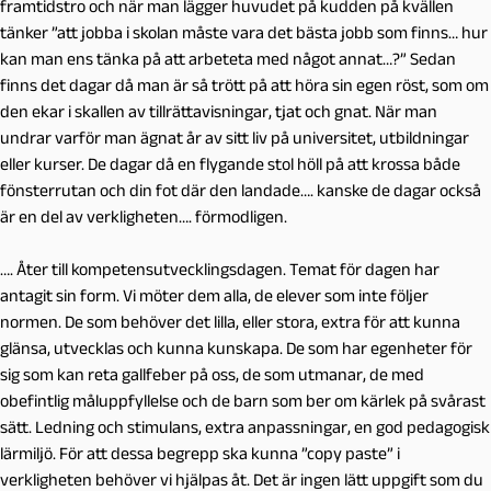
framtidstro och när man lägger huvudet på kudden på kvällen
tänker ”att jobba i skolan måste vara det bästa jobb som finns… hur
kan man ens tänka på att arbeteta med något annat…?” Sedan
finns det dagar då man är så trött på att höra sin egen röst, som om
den ekar i skallen av tillrättavisningar, tjat och gnat. När man
undrar varför man ägnat år av sitt liv på universitet, utbildningar
eller kurser. De dagar då en flygande stol höll på att krossa både
fönsterrutan och din fot där den landade…. kanske de dagar också
är en del av verkligheten…. förmodligen.
…. Åter till kompetensutvecklingsdagen. Temat för dagen har
antagit sin form. Vi möter dem alla, de elever som inte följer
normen. De som behöver det lilla, eller stora, extra för att kunna
glänsa, utvecklas och kunna kunskapa. De som har egenheter för
sig som kan reta gallfeber på oss, de som utmanar, de med
obefintlig måluppfyllelse och de barn som ber om kärlek på svårast
sätt. Ledning och stimulans, extra anpassningar, en god pedagogisk
lärmiljö. För att dessa begrepp ska kunna ”copy paste” i
verkligheten behöver vi hjälpas åt. Det är ingen lätt uppgift som du