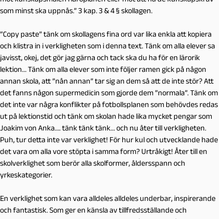
som minst ska uppnås.” 3 kap. 3 & 4 § skollagen.
”Copy paste” tänk om skollagens fina ord var lika enkla att kopiera
och klistra in i verkligheten som i denna text. Tänk om alla elever sa
javisst, okej, det gör jag gärna och tack ska du ha för en lärorik
lektion… Tänk om alla elever som inte följer ramen gick på någon
annan skola, att ”nån annan” tar sig an dem så att de inte stör? Att
det fanns någon supermedicin som gjorde dem ”normala”. Tänk om
det inte var några konflikter på fotbollsplanen som behövdes redas
ut på lektionstid och tänk om skolan hade lika mycket pengar som
Joakim von Anka…. tänk tänk tänk… och nu åter till verkligheten.
Puh, tur detta inte var verklighet! För hur kul och utvecklande hade
det vara om alla vore stöpta i samma form? Urtråkigt! Åter till en
skolverklighet som berör alla skolformer, åldersspann och
yrkeskategorier.
En verklighet som kan vara alldeles alldeles underbar, inspirerande
och fantastisk. Som ger en känsla av tillfredsställande och