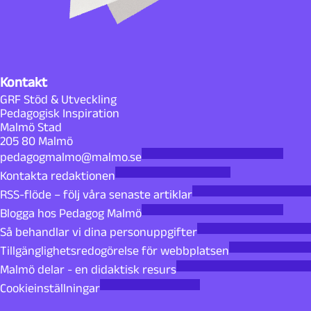
Kontakt
GRF Stöd & Utveckling
Pedagogisk Inspiration
Malmö Stad
205 80 Malmö
pedagogmalmo@malmo.se
Kontakta redaktionen
RSS-flöde – följ våra senaste artiklar
Blogga hos Pedagog Malmö
Så behandlar vi dina personuppgifter
Tillgänglighetsredogörelse för webbplatsen
Malmö delar - en didaktisk resurs
Cookieinställningar