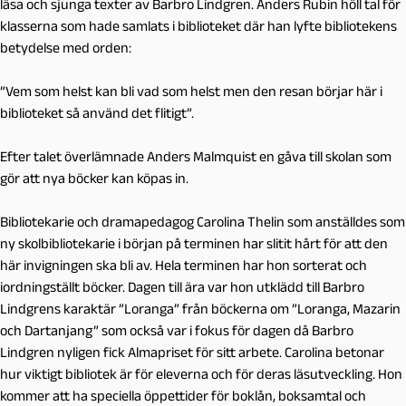
läsa och sjunga texter av Barbro Lindgren. Anders Rubin höll tal för
klasserna som hade samlats i biblioteket där han lyfte bibliotekens
betydelse med orden:
”Vem som helst kan bli vad som helst men den resan börjar här i
biblioteket så använd det flitigt”.
Efter talet överlämnade Anders Malmquist en gåva till skolan som
gör att nya böcker kan köpas in.
Bibliotekarie och dramapedagog Carolina Thelin som anställdes som
ny skolbibliotekarie i början på terminen har slitit hårt för att den
här invigningen ska bli av. Hela terminen har hon sorterat och
iordningställt böcker. Dagen till ära var hon utklädd till Barbro
Lindgrens karaktär ”Loranga” från böckerna om ”Loranga, Mazarin
och Dartanjang” som också var i fokus för dagen då Barbro
Lindgren nyligen fick Almapriset för sitt arbete. Carolina betonar
hur viktigt bibliotek är för eleverna och för deras läsutveckling. Hon
kommer att ha speciella öppettider för boklån, boksamtal och