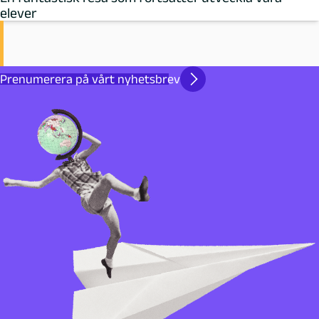
elever
Prenumerera på vårt nyhetsbrev