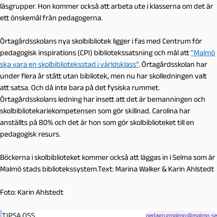
läsgrupper. Hon kommer också att arbeta ute i klasserna om det är
ett önskemål från pedagogerna.
Örtagårdsskolans nya skolbibliotek ligger i fas med Centrum för
pedagogisk inspirations (CPI) bibliotekssatsning och mål att
”Malmö
ska vara en skolbiblioteksstad i världsklass”
. Örtagårdsskolan har
under flera år stått utan bibliotek, men nu har skolledningen valt
att satsa. Och då inte bara på det fysiska rummet.
Örtagårdsskolans ledning har insett att det är bemanningen och
skolbibliotekariekompetensen som gör skillnad. Carolina har
anställts på 80% och det är hon som gör skolbiblioteket till en
pedagogisk resurs.
Böckerna i skolbiblioteket kommer också att läggas in i Selma som är
Malmö stads bibliotekssystem.Text: Marina Walker & Karin Ahlstedt
Foto: Karin Ahlstedt
TIPSA OSS
pedagogmalmo@malmo.se