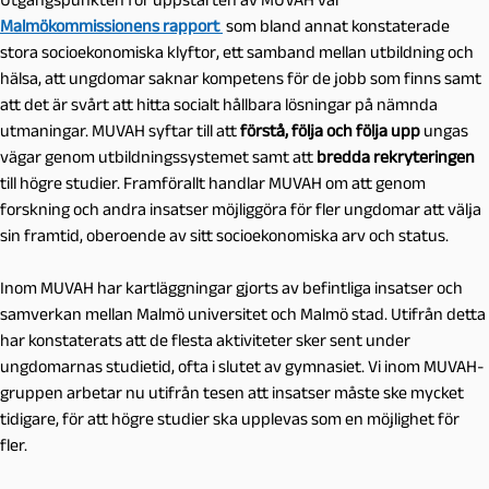
Malmökommissionens rapport
som bland annat konstaterade
stora socioekonomiska klyftor, ett samband mellan utbildning och
hälsa, att ungdomar saknar kompetens för de jobb som finns samt
att det är svårt att hitta socialt hållbara lösningar på nämnda
utmaningar. MUVAH syftar till att
förstå, följa och följa upp
ungas
vägar genom utbildningssystemet samt att
bredda rekryteringen
till högre studier. Framförallt handlar MUVAH om att genom
forskning och andra insatser möjliggöra för fler ungdomar att välja
sin framtid, oberoende av sitt socioekonomiska arv och status.
Inom MUVAH har kartläggningar gjorts av befintliga insatser och
samverkan mellan Malmö universitet och Malmö stad. Utifrån detta
har konstaterats att de flesta aktiviteter sker sent under
ungdomarnas studietid, ofta i slutet av gymnasiet. Vi inom MUVAH-
gruppen arbetar nu utifrån tesen att insatser måste ske mycket
tidigare, för att högre studier ska upplevas som en möjlighet för
fler.