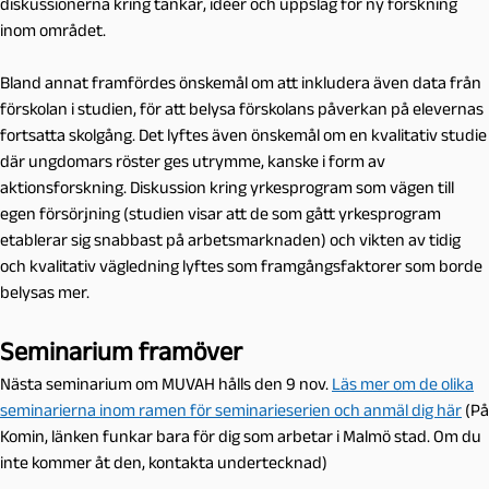
diskussionerna kring tankar, idéer och uppslag för ny forskning
inom området.
Bland annat framfördes önskemål om att inkludera även data från
förskolan i studien, för att belysa förskolans påverkan på elevernas
fortsatta skolgång. Det lyftes även önskemål om en kvalitativ studie
där ungdomars röster ges utrymme, kanske i form av
aktionsforskning. Diskussion kring yrkesprogram som vägen till
egen försörjning (studien visar att de som gått yrkesprogram
etablerar sig snabbast på arbetsmarknaden) och vikten av tidig
och kvalitativ vägledning lyftes som framgångsfaktorer som borde
belysas mer.
Seminarium framöver
Nästa seminarium om MUVAH hålls den 9 nov.
Läs mer om de olika
seminarierna inom ramen för seminarieserien och anmäl dig här
(På
Komin, länken funkar bara för dig som arbetar i Malmö stad. Om du
inte kommer åt den, kontakta undertecknad)