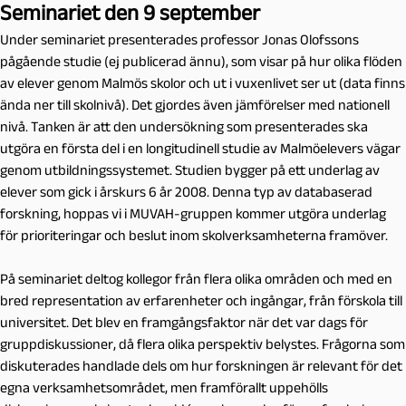
Seminariet den 9 september
Under seminariet presenterades professor Jonas Olofssons
pågående studie (ej publicerad ännu), som visar på hur olika flöden
av elever genom Malmös skolor och ut i vuxenlivet ser ut (data finns
ända ner till skolnivå). Det gjordes även jämförelser med nationell
nivå. Tanken är att den undersökning som presenterades ska
utgöra en första del i en longitudinell studie av Malmöelevers vägar
genom utbildningssystemet. Studien bygger på ett underlag av
elever som gick i årskurs 6 år 2008. Denna typ av databaserad
forskning, hoppas vi i MUVAH-gruppen kommer utgöra underlag
för prioriteringar och beslut inom skolverksamheterna framöver.
På seminariet deltog kollegor från flera olika områden och med en
bred representation av erfarenheter och ingångar, från förskola till
universitet. Det blev en framgångsfaktor när det var dags för
gruppdiskussioner, då flera olika perspektiv belystes. Frågorna som
diskuterades handlade dels om hur forskningen är relevant för det
egna verksamhetsområdet, men framförallt uppehölls