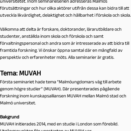
universitetet. Inom seminarieserien adresseras Malmös
förutsättningar och hur olika aktörer utifrån dessa kan bidra till att
utveckla likvärdighet, delaktighet och hållbarhet i förskola och skola.
Välkomna att delta är forskare, doktorander, lärarutbildare och
studenter, anställda inom skola och förskola och samt
förvaltningspersonal och andra som är intresserade av att bidra till
framtida forskning. Vi önskar öppna samtal där en mångfald av
perspektiv och erfarenheter möts. Alla seminarier är gratis.
Tema: MUVAH
Första seminariet hade tema “Malmöungdomars väg till arbete
genom högre studier” (MUVAH). Där presenterades pågående
forskning inom kunskapsalliansen MUVAH mellan Malmö stad och
Malmö universitet.
Bakgrund
MUVAH initierades 2014, med en studie i London som förebild.
Utgångspunkten för uppstarten av MUVAH var