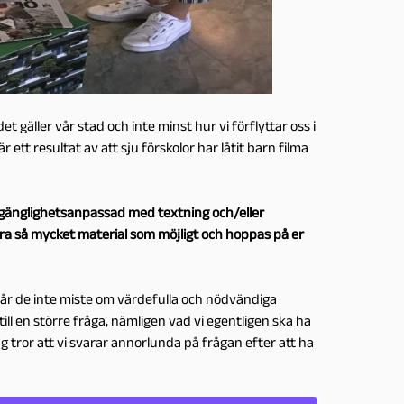
et gäller vår stad och inte minst hur vi förflyttar oss i
ett resultat av att sju förskolor har låtit barn filma
illgänglighetsanpassad med textning och/eller
öra så mycket material som möjligt och hoppas på er
. Går de inte miste om värdefulla och nödvändiga
ll en större fråga, nämligen vad vi egentligen ska ha
Jag tror att vi svarar annorlunda på frågan efter att ha