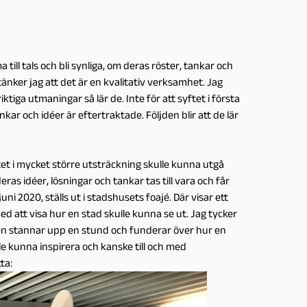
till tals och bli synliga, om deras röster, tankar och
då tänker jag att det är en kvalitativ verksamhet. Jag
ktiga utmaningar så lär de. Inte för att syftet i första
nkar och idéer är eftertraktade. Följden blir att de lär
tet i mycket större utsträckning skulle kunna utgå
ras idéer, lösningar och tankar tas till vara och får
juni 2020, ställs ut i stadshusets foajé. Där visar ett
ed att visa hur en stad skulle kunna se ut. Jag tycker
aren stannar upp en stund och funderar över hur en
le kunna inspirera och kanske till och med
ta: