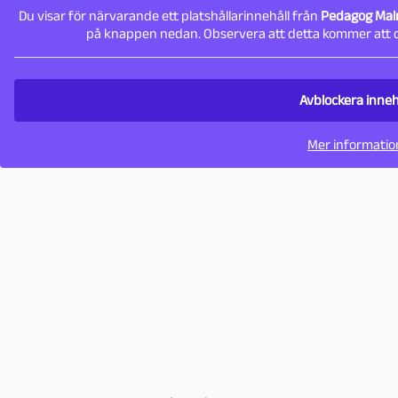
Du visar för närvarande ett platshållarinnehåll från
Pedagog Ma
på knappen nedan. Observera att detta kommer att d
Avblockera inneh
Mer informatio