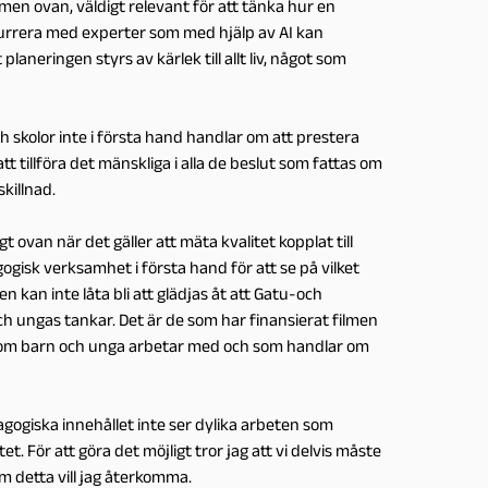
ilmen ovan, väldigt relevant för att tänka hur en
nkurrera med experter som med hjälp av AI kan
laneringen styrs av kärlek till allt liv, något som
h skolor inte i första hand handlar om att prestera
t tillföra det mänskliga i alla de beslut som fattas om
skillnad.
t ovan när det gäller att mäta kvalitet kopplat till
ogisk verksamhet i första hand för att se på vilket
en kan inte låta bli att glädjas åt att Gatu-och
ch ungas tankar. Det är de som har finansierat filmen
t som barn och unga arbetar med och som handlar om
gogiska innehållet inte ser dylika arbeten som
. För att göra det möjligt tror jag att vi delvis måste
m detta vill jag återkomma.