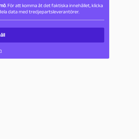
lmö
. För att komma åt det faktiska innehållet, klicka
ela data med tredjepartsleverantörer.
åll
n