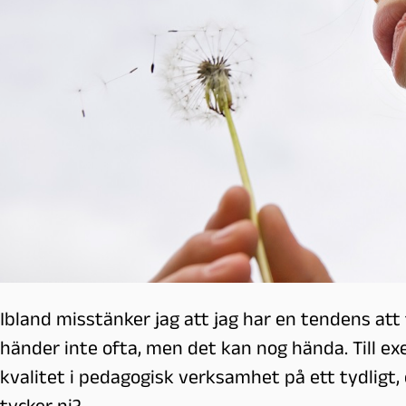
l
m
ö
Ibland misstänker jag att jag har en tendens a
händer inte ofta, men det kan nog hända. Till exe
kvalitet i pedagogisk verksamhet på ett tydligt, 
tycker ni?