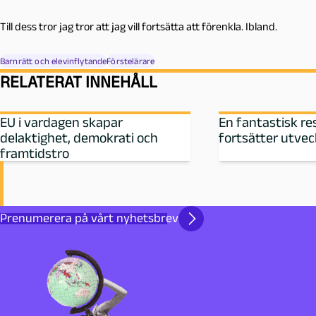
Till dess tror jag tror att jag vill fortsätta att förenkla. Ibland.
Barnrätt och elevinflytande
Förstelärare
RELATERAT INNEHÅLL
EU i vardagen skapar
En fantastisk r
delaktighet, demokrati och
fortsätter utvec
framtidstro
Prenumerera på vårt nyhetsbrev