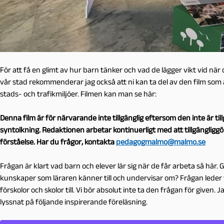
För att få en glimt av hur barn tänker och vad de lägger vikt vid när d
vår stad rekommenderar jag också att ni kan ta del av den film som är 
stads- och trafikmiljöer. Filmen kan man se här:
Denna film är för närvarande inte tillgänglig eftersom den inte är t
syntolkning. Redaktionen arbetar kontinuerligt med att tillgängligg
förståelse. Har du frågor, kontakta
pedagogmalmo@malmo.se
Frågan är klart vad barn och elever lär sig när de får arbeta så här
kunskaper som läraren känner till och undervisar om? Frågan leder ti
förskolor och skolor till. Vi bör absolut inte ta den frågan för given. 
lyssnat på följande inspirerande föreläsning.