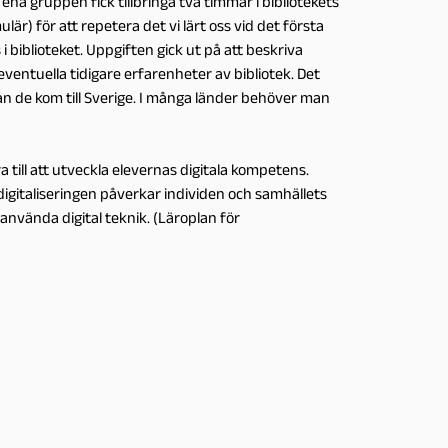
na gruppen fick tillbringa två timmar i bibliotekets
är) för att repetera det vi lärt oss vid det första
 i biblioteket. Uppgiften gick ut på att beskriva
eventuella tidigare erfarenheter av bibliotek. Det
nan de kom till Sverige. I många länder behöver man
a till att utveckla elevernas digitala kompetens.
r digitaliseringen påverkar individen och samhällets
 använda digital teknik. (Läroplan för