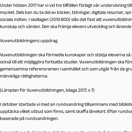
Under hösten 2017 har vi vid tre tillfällen förlagt vår undervisning ti
mycket. Dels kan du ta del av böcker, tidningar, digitala resurser, språ
sociala möten. I skollagen (2010:800) slås det fast att vuxenutbildni
kunskap och värden. Den ska främja elevers utveckling och lärande sa
Vuxenutbildningens uppdrag
Vuxenutbildningen ska förmedla kunskaper och stödja eleverna så at
också till att möjliggöra fortsatta studier. Vuxenutbildningen ska
gemensamma referensramen i samhället och som utgår från de gr
mänskliga rättigheterna.
(Läroplan för Vuxenutbildningen, bilaga 2017, s 7)
I oktober startade vi med en rundvandring tillsammans med biblioteka
upptäcka vilket utbud som finns, samt skaffa lånekort. Efter rund
baserade på rundvandringen.