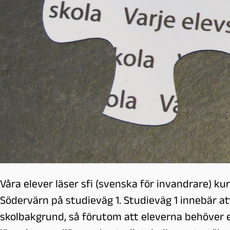
l
m
ö
Våra elever läser sfi (svenska för invandrare) 
Södervärn på studieväg 1. Studieväg 1 innebär at
skolbakgrund, så förutom att eleverna behöver 