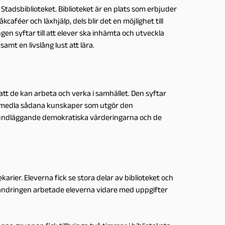
ll Stadsbiblioteket. Biblioteket är en plats som erbjuder
kcaféer och läxhjälp, dels blir det en möjlighet till
ngen syftar till att elever ska inhämta och utveckla
mt en livslång lust att lära.
t de kan arbeta och verka i samhället. Den syftar
 förmedla sådana kunskaper som utgör den
undläggande demokratiska värderingarna och de
rier. Eleverna fick se stora delar av biblioteket och
vandringen arbetade eleverna vidare med uppgifter