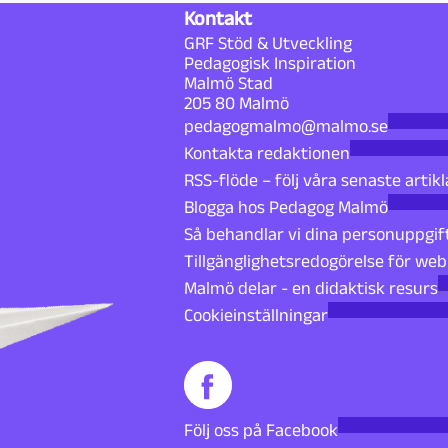
Kontakt
GRF Stöd & Utveckling
Pedagogisk Inspiration
Malmö Stad
205 80 Malmö
pedagogmalmo@malmo.se
Kontakta redaktionen
RSS-flöde – följ våra senaste artikl
Blogga hos Pedagog Malmö
Så behandlar vi dina personuppgif
Tillgänglighetsredogörelse för we
Malmö delar - en didaktisk resurs
Cookieinställningar
Följ oss på Facebook