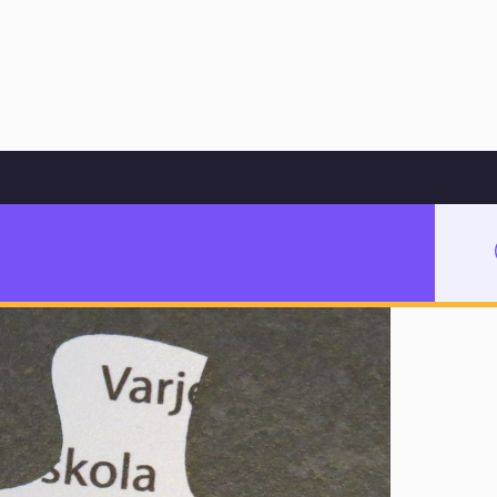
Hoppa till innehåll
teket
å Stadsbiblioteket