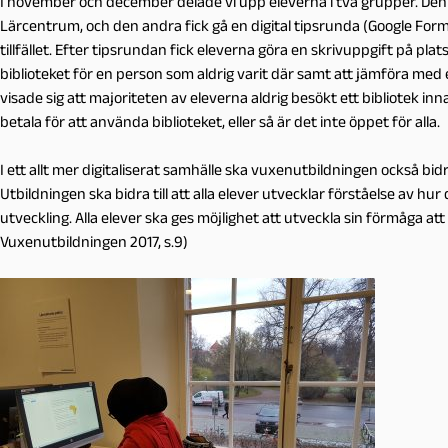
I november och december delade vi upp eleverna i två grupper. Den e
Lärcentrum, och den andra fick gå en digital tipsrunda (Google Formul
tillfället. Efter tipsrundan fick eleverna göra en skrivuppgift på plats
biblioteket för en person som aldrig varit där samt att jämföra med 
visade sig att majoriteten av eleverna aldrig besökt ett bibliotek in
betala för att använda biblioteket, eller så är det inte öppet för alla.
I ett allt mer digitaliserat samhälle ska vuxenutbildningen också bidr
Utbildningen ska bidra till att alla elever utvecklar förståelse av hu
utveckling. Alla elever ska ges möjlighet att utveckla sin förmåga att
Vuxenutbildningen 2017, s.9)