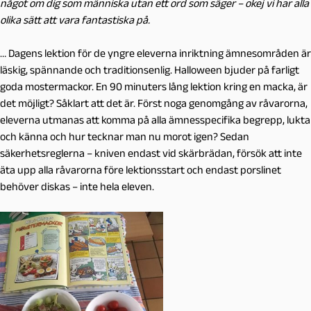
något om dig som människa utan ett ord som säger – okej vi har alla
olika sätt att vara fantastiska på.
… Dagens lektion för de yngre eleverna inriktning ämnesområden är
läskig, spännande och traditionsenlig. Halloween bjuder på farligt
goda mostermackor. En 90 minuters lång lektion kring en macka, är
det möjligt? Såklart att det är. Först noga genomgång av råvarorna,
eleverna utmanas att komma på alla ämnesspecifika begrepp, lukta
och känna och hur tecknar man nu morot igen? Sedan
säkerhetsreglerna – kniven endast vid skärbrädan, försök att inte
äta upp alla råvarorna före lektionsstart och endast porslinet
behöver diskas – inte hela eleven.