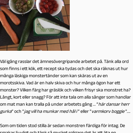
Väl igång rasslar det ämnesövergripande arbetet på. Tänk alla ord
som finns i ett kök, ett recept ska tydas och det ska räknas ut hur
många läskiga monstertänder som kan skäras ut av en
morotsskiva. Vad är en halv skiva och hur många ögon har ett
monster? Vilken färg har gräslök och vilken frisyr ska monstret ha?
Långt, kort eller snagg? För att inte tala om alla sånger som handlar
om mat man kan tralla på under arbetets gång … ”
här dansar herr
gurka
” och ”
jag vill ha munkar med hål i
” eller ”
varmkorv boggie
”….
Som om tiden stod stilla är sedan monstren färdiga för intag. De
smakar ljuvligt och tänk så mycket roligare det är att äta en