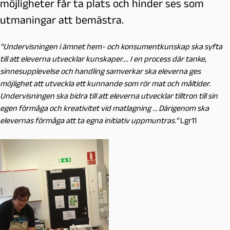
möjligheter får ta plats och hinder ses som
utmaningar att bemästra.
”Undervisningen i ämnet hem- och konsumentkunskap ska syfta
till att eleverna utvecklar kunskaper…. I en process där tanke,
sinnesupplevelse och handling samverkar ska eleverna ges
möjlighet att utveckla ett kunnande som rör mat och måltider.
Undervisningen ska bidra till att eleverna utvecklar tilltron till sin
egen förmåga och kreativitet vid matlagning … Därigenom ska
elevernas förmåga att ta egna initiativ
uppmuntras.”
Lgr11