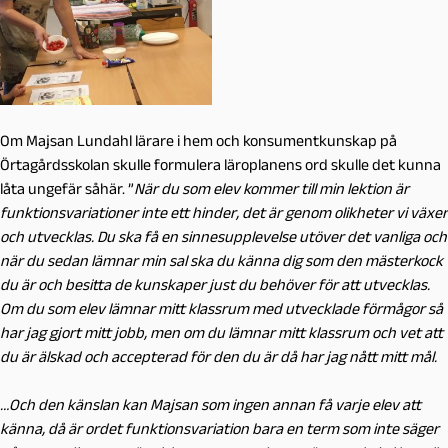
Om Majsan Lundahl lärare i hem och konsumentkunskap på
Örtagårdsskolan skulle formulera läroplanens ord skulle det kunna
låta ungefär såhär. ”
När du som elev kommer till min lektion är
funktionsvariationer inte ett hinder, det är genom olikheter vi växer
och utvecklas. Du ska få en sinnesupplevelse utöver det vanliga och
när du sedan lämnar min sal ska du känna dig som den mästerkock
du är och besitta de kunskaper just du behöver för att utvecklas.
Om du som elev lämnar mitt klassrum med utvecklade förmågor så
har jag gjort mitt jobb, men om du lämnar mitt klassrum och vet att
du är älskad och accepterad för den du är då har jag nått mitt mål.
…Och den känslan kan Majsan som ingen annan få varje elev att
känna, då är ordet funktionsvariation bara en term som inte säger