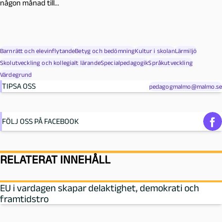
någon månad till…
Barnrätt och elevinflytande
Betyg och bedömning
Kultur i skolan
Lärmiljö
Skolutveckling och kollegialt lärande
Specialpedagogik
Språkutveckling
Värdegrund
TIPSA OSS
pedagogmalmo@malmo.se
FÖLJ OSS PÅ FACEBOOK
RELATERAT INNEHÅLL
EU i vardagen skapar delaktighet, demokrati och
framtidstro