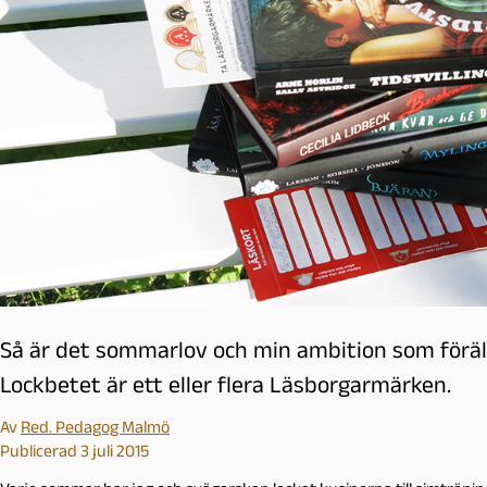
l
m
ö
Så är det sommarlov och min ambition som föräld
Lockbetet är ett eller flera Läsborgarmärken.
Av
Red. Pedagog Malmö
Publicerad 3 juli 2015