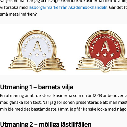
Varje sommar har jag och svägerskan lockat kusinerna till simträni
vi försöka med
läsborgarmärke från Akademibokhandeln
. Går det 
små metallmärken?
Utmaning 1 – barnets vilja
En utmaning är att de stora kusinerna som nu är 12-13 år behöver lä
med ganska liten text. När jag för sonen presenterade att man mås
min idé med det bestämdaste. Hmm, jag får kanske locka med någ
Utmaning 2 – möjliga lästillfällen