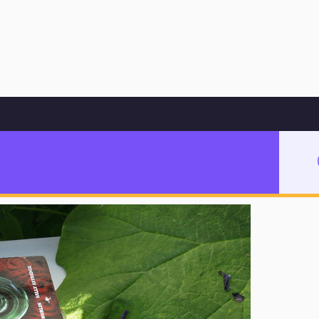
Hoppa till innehåll
som morot?
orgarmärke som