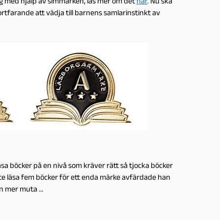
ng med hjälp av simmärken, läs mer om det
här
. Nu ska
fortfarande att vädja till barnens samlarinstinkt av
sa böcker på en nivå som kräver rätt så tjocka böcker
te läsa fem böcker för ett enda märke avfärdade han
on mer muta …