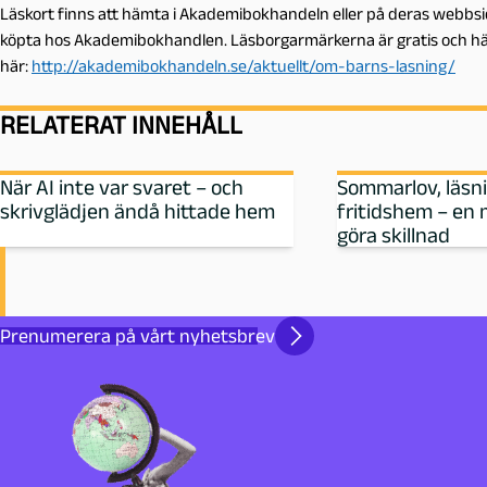
Läskort finns att hämta i Akademibokhandeln eller på deras webbsida
köpta hos Akademibokhandlen. Läsborgarmärkerna är gratis och häm
här:
http://akademibokhandeln.se/aktuellt/om-barns-lasning/
RELATERAT INNEHÅLL
När AI inte var svaret – och
Sommarlov, läsn
skrivglädjen ändå hittade hem
fritidshem – en 
göra skillnad
Prenumerera på vårt nyhetsbrev