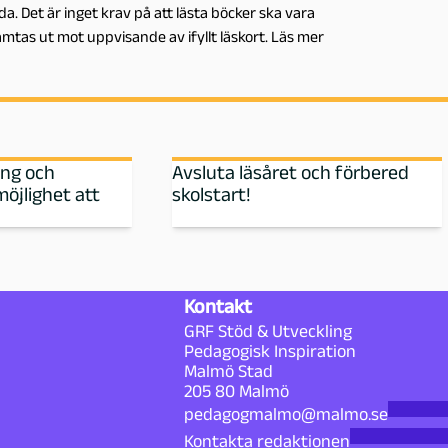
. Det är inget krav på att lästa böcker ska vara
tas ut mot uppvisande av ifyllt läskort. Läs mer
ing och
Avsluta läsåret och förbered
möjlighet att
skolstart!
Kontakt
GRF Stöd & Utveckling
Pedagogisk Inspiration
Malmö Stad
205 80 Malmö
pedagogmalmo@malmo.se
Kontakta redaktionen