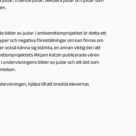
a judar, troende judar, sekulära judar och judar som
ten.
de bilder av judar. I antisemitismprojektet är detta ett
yper och negativa föreställningar om kan finnas om
r också känna sig stärkta, en annan viktig del i att
mitismprojektets Mirjam Katzin publicerade våren
i undervisningens bilder av judar och att det som
intelsen.
dervisningen, hjälpa till att bredda elevernas