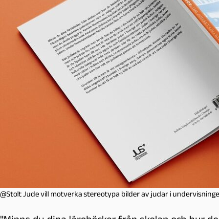
l
m
ö
@Stolt Jude vill motverka stereotypa bilder av judar i undervisninge