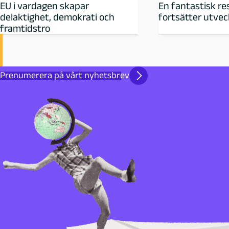
EU i vardagen skapar
En fantastisk r
delaktighet, demokrati och
fortsätter utvec
framtidstro
Prenumerera på vårt nyhetsbrev