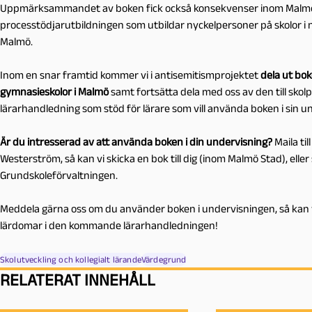
Uppmärksammandet av boken fick också konsekvenser inom Malmö
processtödjarutbildningen som utbildar nyckelpersoner på skolor i norm
Malmö.
Inom en snar framtid kommer vi i antisemitismprojektet
dela ut bok
gymnasieskolor i Malmö
samt fortsätta dela med oss av den till skol
lärarhandledning som stöd för lärare som vill använda boken i sin u
Är du intresserad av att använda boken i din undervisning?
Maila til
Westerström, så kan vi skicka en bok till dig (inom Malmö Stad), ell
Grundskoleförvaltningen.
Meddela gärna oss om du använder boken i undervisningen, så kan 
lärdomar i den kommande lärarhandledningen!
Skolutveckling och kollegialt lärande
Värdegrund
RELATERAT INNEHÅLL