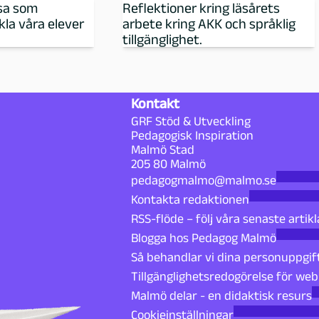
esa som
Reflektioner kring läsårets
kla våra elever
arbete kring AKK och språklig
tillgänglighet.
Kontakt
GRF Stöd & Utveckling
Pedagogisk Inspiration
Malmö Stad
205 80 Malmö
pedagogmalmo@malmo.se
Kontakta redaktionen
RSS-flöde – följ våra senaste artikl
Blogga hos Pedagog Malmö
Så behandlar vi dina personuppgif
Tillgänglighetsredogörelse för we
Malmö delar - en didaktisk resurs
Cookieinställningar