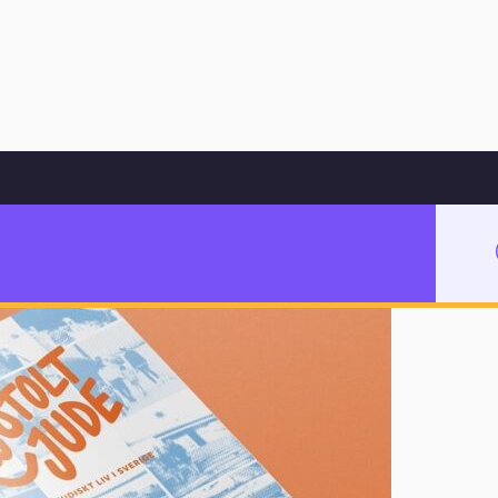
Hoppa till innehåll
yper
iska stereotyper