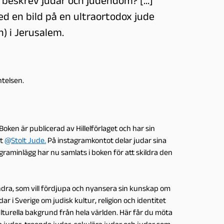
e beskrev judar och judendom? [...]
 en bild på en ultraortodox jude
) i Jerusalem.
ntelsen.
ken är publicerad av Hillelförlaget och har sin
st
@Stolt Jude.
På instagramkontot delar judar sina
agraminlägg har nu samlats i boken för att skildra den
andra, som vill fördjupa och nyansera sin kunskap om
udar i Sverige om judisk kultur, religion och identitet
lturella bakgrund från hela världen. Här får du möta