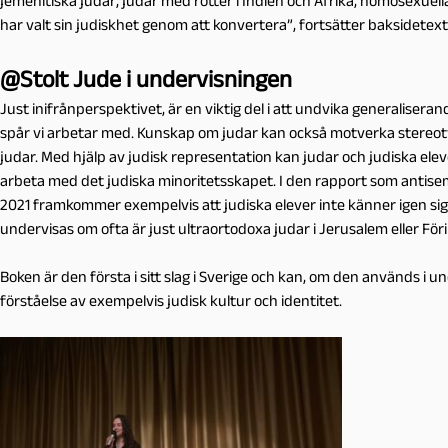
jemenitiska judar, judar med rötter i Indien och Afrika, homosexuell
har valt sin judiskhet genom att konvertera”, fortsätter baksidetex
@Stolt Jude i undervisningen
Just inifrånperspektivet, är en viktig del i att undvika generaliseran
spår vi arbetar med. Kunskap om judar kan också motverka stereot
judar. Med hjälp av judisk representation kan judar och judiska eleve
arbeta med det judiska minoritetsskapet. I den rapport som antise
2021 framkommer exempelvis att judiska elever inte känner igen sig 
undervisas om ofta är just ultraortodoxa judar i Jerusalem eller För
Boken är den första i sitt slag i Sverige och kan, om den används i un
förståelse av exempelvis judisk kultur och identitet.