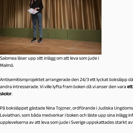
Salomea läser upp sitt inlägg om att leva som jude i
Malmö.
Antisemitismprojektet arrangerade den 24/3 ett lyckat boksläpp där v
andra intresserade. Vi ville lyfta fram boken då vi anser den vara
ett
skolor
.
På boksläppet gästade Nina Tojzner, ordförande i Judiska Ungdom
Leviathan, som båda medverkar i boken och läste upp sina inlägg inf
upplevelserna av att leva som jude i Sverige uppskattades starkt a