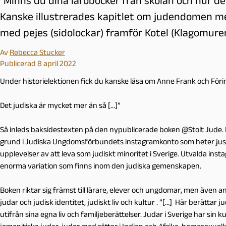
"Minns du dina läroböcker från skolan och hur d
Kanske illustrerades kapitlet om judendomen med
med pejes (sidolockar) framför Kotel (Klagomuren
Av
Rebecca Stucker
Publicerad 8 april 2022
Under historielektionen fick du kanske läsa om Anne Frank och Föri
Det judiska är mycket mer än så […]”
Så inleds baksidestexten på den nypublicerade boken @Stolt Jude. Bo
grund i Judiska Ungdomsförbundets instagramkonto som heter ju
upplevelser av att leva som judiskt minoritet i Sverige. Utvalda inst
enorma variation som finns inom den judiska gemenskapen.
Boken riktar sig främst till lärare, elever och ungdomar, men även 
judar och judisk identitet, judiskt liv och kultur . ”[…] Här berättar j
utifrån sina egna liv och familjeberättelser. Judar i Sverige har sin ku