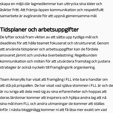
skapa en miljö där lagmedlemmar kan uttrycka sina idéer och
åsikter fritt. Att främja öppen kommunikation och respektfullt
samarbete är avgörande för att uppnå gemensamma mål.
Tidsplaner och arbetsuppgifter
De lyfter också fram vikten av att sätta upp tydliga mål och
deadlines för att hålla teamet fokuserat och strukturerat. Genom
att använda tidsplaner och arbetsuppgifter kan de fördela
ansvaret jämnt och undvika överbelastning. Regelbunden
kommunikation och möten för att utvärdera framsteg och justera
strategier är också nyckeln till framgångsrik organisering.
Team Amaryllis har visat att framgång i FLL inte bara handlar om
att stå på prispallen. De har visat vad själva stommen i FLL är och de
är nu ivriga att dela med sig av sina erfarenheter och hoppas att
deras lärdomar kommer att inspirera och hjälpa andra lag att nå
sina mål inom FLL och andra utmaningar de kommer att ställas
inför. I nästa blogginlägg kommer ni att få läsa mer exakt om vad