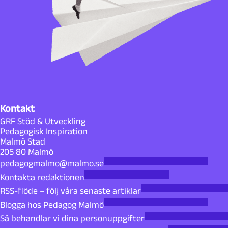
Kontakt
GRF Stöd & Utveckling
Pedagogisk Inspiration
Malmö Stad
205 80 Malmö
pedagogmalmo@malmo.se
Kontakta redaktionen
RSS-flöde – följ våra senaste artiklar
Blogga hos Pedagog Malmö
Så behandlar vi dina personuppgifter