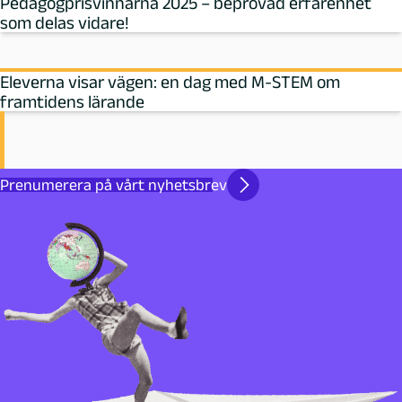
Pedagogprisvinnarna 2025 – beprövad erfarenhet
som delas vidare!
Eleverna visar vägen: en dag med M‑STEM om
framtidens lärande
Prenumerera på vårt nyhetsbrev