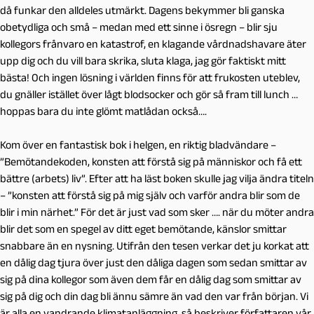
då funkar den alldeles utmärkt. Dagens bekymmer bli ganska
obetydliga och små – medan med ett sinne i ösregn – blir sju
kollegors frånvaro en katastrof, en klagande vårdnadshavare äter
upp dig och du vill bara skrika, sluta klaga, jag gör faktiskt mitt
bästa! Och ingen lösning i världen finns för att frukosten uteblev,
du gnäller istället över lågt blodsocker och gör så fram till lunch …
hoppas bara du inte glömt matlådan också….
Kom över en fantastisk bok i helgen, en riktig bladvändare –
”Bemötandekoden, konsten att förstå sig på människor och få ett
bättre (arbets) liv”. Efter att ha läst boken skulle jag vilja ändra titeln
– ”konsten att förstå sig på mig själv och varför andra blir som de
blir i min närhet.” För det är just vad som sker …. när du möter andra
blir det som en spegel av ditt eget bemötande, känslor smittar
snabbare än en nysning. Utifrån den tesen verkar det ju korkat att
en dålig dag tjura över just den dåliga dagen som sedan smittar av
sig på dina kollegor som även dem får en dålig dag som smittar av
sig på dig och din dag bli ännu sämre än vad den var från början. Vi
är alla en vandrande klimatanläggning, så beskriver författaren vår