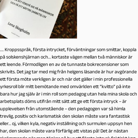
…. Kroppsspråk, första intrycket, förväntningar som smittar, koppla
på solskenshjärnan och… kortaste vägen mellan två människor är
ett leende. Förmodligen en av de tunnaste bokrecensioner som
skrivits. Det jag tar med mig från helgens läsande är hur avgörande
ett första möte verkligen är och när det gäller i min professionella
yrkesroll blir mitt bemötande med omvärlden ett ”kvitto” på inte
bara hur jag själv är i min roll som pedagog utan hela mina skola och
arbetsplats döms utifrån mitt sätt att ge ett första intryck – är
upplevelsen från utomstående – den pedagogen var så himla
trevlig, positiv och karismatisk den skolan måste vara fantastisk
eller… oj, vilken kyla, negativ inställning och surmulen uppsyn hen
har, den skolan måste vara förfärlig att vistas på! Det är nästan