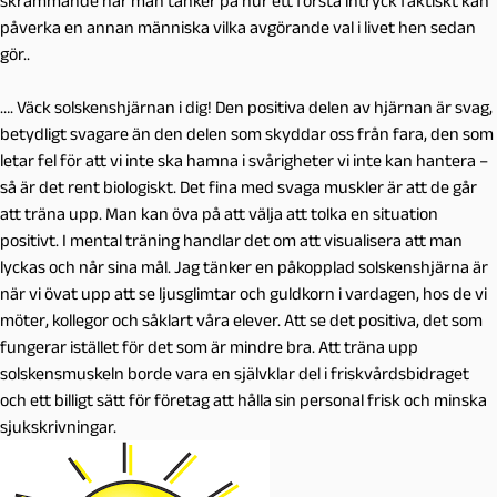
skrämmande när man tänker på hur ett första intryck faktiskt kan
påverka en annan människa vilka avgörande val i livet hen sedan
gör..
…. Väck solskenshjärnan i dig! Den positiva delen av hjärnan är svag,
betydligt svagare än den delen som skyddar oss från fara, den som
letar fel för att vi inte ska hamna i svårigheter vi inte kan hantera –
så är det rent biologiskt. Det fina med svaga muskler är att de går
att träna upp. Man kan öva på att välja att tolka en situation
positivt. I mental träning handlar det om att visualisera att man
lyckas och når sina mål. Jag tänker en påkopplad solskenshjärna är
när vi övat upp att se ljusglimtar och guldkorn i vardagen, hos de vi
möter, kollegor och såklart våra elever. Att se det positiva, det som
fungerar istället för det som är mindre bra. Att träna upp
solskensmuskeln borde vara en självklar del i friskvårdsbidraget
och ett billigt sätt för företag att hålla sin personal frisk och minska
sjukskrivningar.