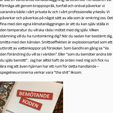
förmåga att genom kroppsspråk, tonfall och ordval påverkar vi
varandra både i vårt privata liv och i vårt professionella yrkesliv. Vi
påverkar och påverkas på något sätt av alla som är omkring oss. Det
fina med den egna klimatanläggningen är att du kan själv ställa in
den temperatur du vill ska råda i mötet med dig själv. Vilken
stämning vill du ha runtomkring dig? När du sedan har bestämt dig,
smitta med den känslan. Smittoeffekten är explosionsartad som ett
utbrott av vattenkoppor på förskolan. Som Gandhi en gång sa ”Va
den förändring du vill se i världen”. Eller ”som du bemöter andra blir
du själv bemött” . Jag har alltid haft de orden med mig och fick nu
lära mig att även hjärnan har ett rum för detta handlande –
spegelneuvronerna verkar vara ”the shit” liksom.