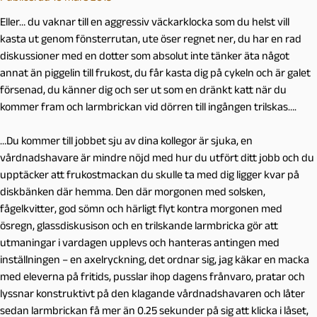
Eller… du vaknar till en aggressiv väckarklocka som du helst vill
kasta ut genom fönsterrutan, ute öser regnet ner, du har en rad
diskussioner med en dotter som absolut inte tänker äta något
annat än piggelin till frukost, du får kasta dig på cykeln och är galet
försenad, du känner dig och ser ut som en dränkt katt när du
kommer fram och larmbrickan vid dörren till ingången trilskas….
…Du kommer till jobbet sju av dina kollegor är sjuka, en
vårdnadshavare är mindre nöjd med hur du utfört ditt jobb och du
upptäcker att frukostmackan du skulle ta med dig ligger kvar på
diskbänken där hemma. Den där morgonen med solsken,
fågelkvitter, god sömn och härligt flyt kontra morgonen med
ösregn, glassdiskusison och en trilskande larmbricka gör att
utmaningar i vardagen upplevs och hanteras antingen med
inställningen – en axelryckning, det ordnar sig, jag käkar en macka
med eleverna på fritids, pusslar ihop dagens frånvaro, pratar och
lyssnar konstruktivt på den klagande vårdnadshavaren och låter
sedan larmbrickan få mer än 0.25 sekunder på sig att klicka i låset,