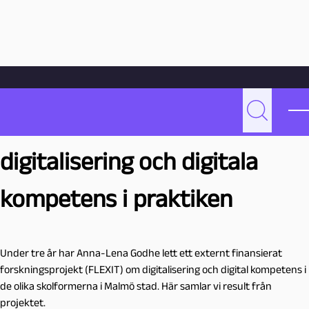
Hoppa till innehåll
Hem
Skolors och förskolors digitalisering och digitala kompetens i
praktiken
Skolors och förskolors
P
Sök
e
d
digitalisering och digitala
a
g
kompetens i praktiken
o
g
M
a
Under tre år har Anna-Lena Godhe lett ett externt finansierat
l
forskningsprojekt (FLEXIT) om digitalisering och digital kompetens i
m
de olika skolformerna i Malmö stad. Här samlar vi result från
ö
projektet.