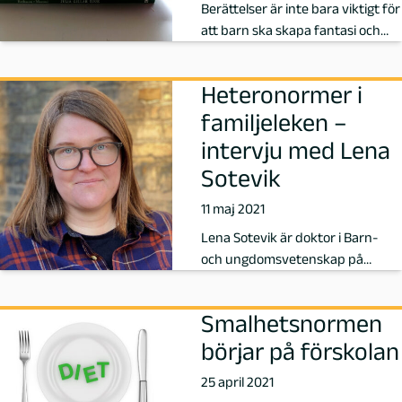
,
Berättelser är inte bara viktigt för
att barn ska skapa fantasi och
F
utveckla sitt ordförråd.
ö
Heteronormer i
familjeleken –
r
intervju med Lena
f
Sotevik
11 maj 2021
a
Lena Sotevik är doktor i Barn-
t
och ungdomsvetenskap på
Göteborgs universitet. Detta året
t
dispute…
Smalhetsnormen
a
börjar på förskolan
25 april 2021
r