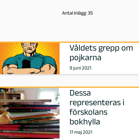
K
Antal inlägg: 35
ä
l
Våldets grepp om
l
pojkarna
s
9 juni 2021
t
Dessa
r
representeras i
ö
förskolans
bokhylla
m
17 maj 2021