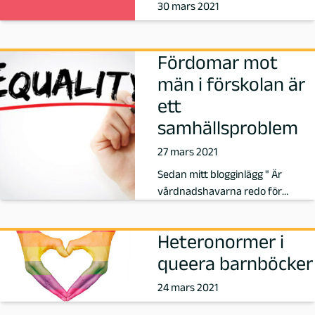
g
30 mars 2021
e
Fördomar mot
3
män i förskolan är
o
ett
samhällsproblem
f
27 mars 2021
3
Sedan mitt blogginlägg " Är
vårdnadshavarna redo för
manliga förskollärare?" har flera
velat g…
Heteronormer i
queera barnböcker
24 mars 2021