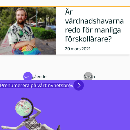
Är
vårdnadshavarna
redo för manliga
förskollärare?
20 mars 2021
Föregående
Nästa
Prenumerera på vårt nyhetsbrev