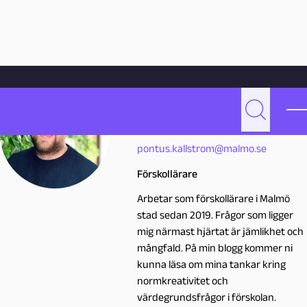
Hoppa till innehåll
Hem
Skribenter
Pontus Källström
Pontus
Källström
Sök
P
pontus.kallstrom@malmo.se
o
Förskollärare
n
Arbetar som förskollärare i Malmö
stad sedan 2019. Frågor som ligger
t
mig närmast hjärtat är jämlikhet och
mångfald. På min blogg kommer ni
u
kunna läsa om mina tankar kring
normkreativitet och
s
värdegrundsfrågor i förskolan.