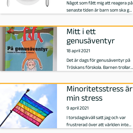
Något som fått mig att reagera på
e
senaste tiden är barn som ska gå
på dieter.
p
Mitt i ett
å
genusäventyr
18 april 2021
P
Det är dags för genusäventyr på
e
Tröskans förskola. Barnen trollar
fram sina magiska biljetter …
d
Minoritetsstress är
a
min stress
9 april 2021
g
I torsdagskväll satt jag och var
o
frustrerad över att världen inte
kommit längre med mänskliga r…