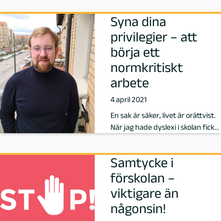
g
Syna dina
M
privilegier – att
börja ett
a
normkritiskt
l
arbete
4 april 2021
m
En sak är säker, livet är orättvist.
ö
När jag hade dyslexi i skolan fick
jag ofta höra att jag …
-
Samtycke i
P
förskolan –
viktigare än
a
någonsin!