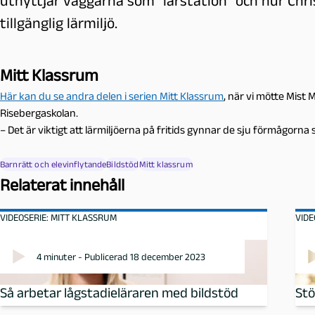
utnyttjar väggarna som "lärstation" och hur Chri
l
tillgänglig lärmiljö.
m
ö
Mitt Klassrum
Här kan du se andra delen i serien Mitt Klassrum
, när vi mötte Mist
Risebergaskolan.
– Det är viktigt att lärmiljöerna på fritids gynnar de sju förmågorna 
Barnrätt och elevinflytande
Bildstöd
Mitt klassrum
Relaterat innehåll
VIDEOSERIE: MITT KLASSRUM
VIDE
4 minuter - Publicerad 18 december 2023
Så arbetar lågstadieläraren med bildstöd
Stö