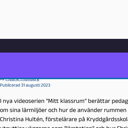
Hem
Videoarkiv
Undervisning
Skapar tillgänglig lärmiljö med bildstöd
Pedagog
Skapar tillgänglig lärmiljö me
Malmö
P
e
Av
Fredrik Thunberg
d
Publicerad 31 augusti 2023
a
g
I nya videoserien "Mitt klassrum" berättar pedag
o
om sina lärmiljöer och hur de använder rummen i
g
M
Christina Hultén, förstelärare på Kryddgårdsskol
a