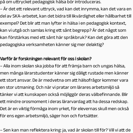
på om uttrycket pedagogisk hälsa bör introduceras.
– Är det ett relevant uttryck, vad kan det inrymma, kan det vara en
del av SKA-arbetet, kan det bidra till likvärdighet eller hållbarhet till
exempel? Det blir att man lyfter in hälsa i en pedagogisk kontext,
kan vi utgå och samlas kring ett sånt begrepp? Är det något som
kan förstärkas med ett sånt här språkbruk? Kan det göra att den
pedagogiska verksamheten känner sig mer delaktig?
Varför är forskningen relevant för oss i skolan?
– Alla inom skolan ska jobba för att främja barn och ungas hälsa,
men många lärarstudenter känner sig dåligt rustade men känner
ett stort ansvar. De är medvetna om att hälsofrågor kommer vara
en stor utmaning. Och när vi pratar om lärares arbetsmiljö så
tänker vi att kunskapen också möjliggör deras välbefinnande. Blir
ett mindre orosmoment i deras lärarvardag att ha dessa redskap.
Det är en viktig förmåga inom yrket, för elevernas skull men också
för ens egen arbetsmiljö, säger hon och fortsätter.
– Sen kan man reflektera kring: ja, vad är skolan till för? Vill vi att de