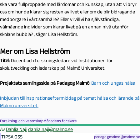
ska vara fullproppade med lärdomar och kunskap, utan att vi bryr
oss om hur de klarar sig resten av livet eller om de blir bidragande
medborgare i vårt samhälle? Eller vi vill vi ha självständiga,
välmående individer som klarar livet på en annan nivå utanför
skolans bubbla? , säger Lisa Hellström.
Mer om Lisa Hellström
Titel:
D
ocent och forskningsledare vid Institutionen för
skolutveckling och ledarskap på Malmö Universitet.
Projektets samlingssida på Pedagog Malmö:
Barn och ungas hälsa
Inbjudan till inspirationseftermiddag på temat hälsa och lärande på
Malmö universitet.
Forskning och vetenskap
Månadens forskare
Av
Dahlia Naji
dahlia.naji@malmo.se
TIPSA OSS
pedagogmalmo@malmo.se