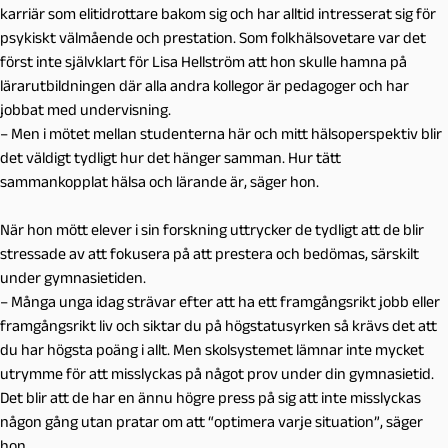
karriär som elitidrottare bakom sig och har alltid intresserat sig för
psykiskt välmående och prestation. Som folkhälsovetare var det
först inte självklart för Lisa Hellström att hon skulle hamna på
lärarutbildningen där alla andra kollegor är pedagoger och har
jobbat med undervisning.
– Men i mötet mellan studenterna här och mitt hälsoperspektiv blir
det väldigt tydligt hur det hänger samman. Hur tätt
sammankopplat hälsa och lärande är, säger hon.
När hon mött elever i sin forskning uttrycker de tydligt att de blir
stressade av att fokusera på att prestera och bedömas, särskilt
under gymnasietiden.
– Många unga idag strävar efter att ha ett framgångsrikt jobb eller
framgångsrikt liv och siktar du på högstatusyrken så krävs det att
du har högsta poäng i allt. Men skolsystemet lämnar inte mycket
utrymme för att misslyckas på något prov under din gymnasietid.
Det blir att de har en ännu högre press på sig att inte misslyckas
någon gång utan pratar om att “optimera varje situation”, säger
hon.