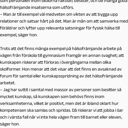
som personalen inom skolorna faktiskt besitter, och de många goda
hälsofrämjande insatserna som utförs.
– Man är till exempel väl medveten om vikten av att bygga upp
relationer och satsar hårt på det. Man är mån om att samverka med
föräldrar och lyfter upp relevanta satsningar för fysisk hälsa till
exempel, säger hon.
Trots att det finns många exempel på hälsofrämjande arbete på
vägen från förskola till gymnasium framgår en annan svaghet; att
kunskapen riskerar att förloras i övergångarna mellan olika
skolformer. Hon menar att det visar att det finns en avsaknad av
forum för samtal eller kunskapsspridning av det hälsofrämjande
arbetet.
– Jag har suttit i samtal med massor av personer som besitter så
mycket kunskap, så kunskapen som behövs finns inom
verksamheterna, vilket är positivt, men det är ibland oklart hur
kompetensen ska samlas och spridas. Då riskerar vi att jobba i öar
och i värsta fall når vi inte hela vägen fram till barnet eller eleven,
säger hon.