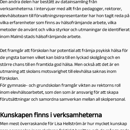
Den andra delen har bestått av datainsamling från
verksamheterna. I intervjuer med allt från pedagoger, rektorer,
elevhälsoteam till förvaltningsrepresentanter har hon tagit reda på
vilka erfarenheter som finns av hälsofrämjande arbete, vilka
metoder de använt och vilka styrkor och utmaningar de identifierat
inom Malmö stads hälsofrämjande arbete.
Det framgår att förskolan har potential att främja psykisk hälsa för
de yngsta barnen vilket kan bidra till en lyckad skolgång och en
större chans till en framtida god hälsa. Men också att det är en
utmaning att skolans motsvarighet till elevhälsa saknas inom
förskolan.
För gymnasie- och grundskolan framgår vikten av rektorns roll
inom elevhälsoarbetet, som den som är ansvarig för att skapa
förutsättningar och samordna samverkan mellan all skolpersonal.
Kunskapen finns i verksamheterna
Men mest överraskande för Lisa Hellström är hur mycket kunskap