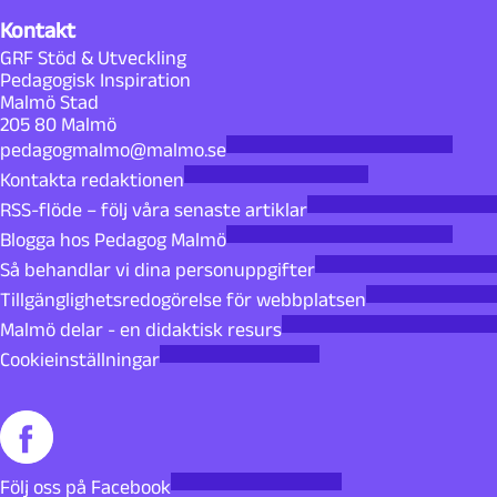
Kontakt
GRF Stöd & Utveckling
Pedagogisk Inspiration
Malmö Stad
205 80 Malmö
pedagogmalmo@malmo.se
Kontakta redaktionen
RSS-flöde – följ våra senaste artiklar
Blogga hos Pedagog Malmö
Så behandlar vi dina personuppgifter
Tillgänglighetsredogörelse för webbplatsen
Malmö delar - en didaktisk resurs
Cookieinställningar
Följ oss på Facebook