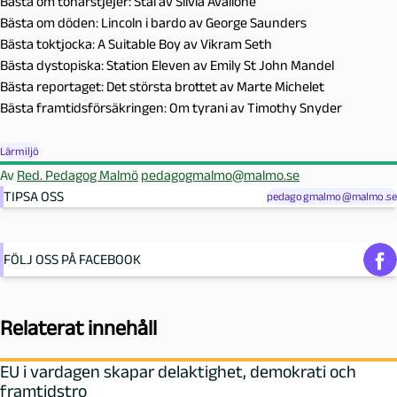
Bästa om tonårstjejer: Stål av Silvia Avallone
Bästa om döden: Lincoln i bardo av George Saunders
Bästa toktjocka: A Suitable Boy av Vikram Seth
Bästa dystopiska: Station Eleven av Emily St John Mandel
Bästa reportaget: Det största brottet av Marte Michelet
Bästa framtidsförsäkringen: Om tyrani av Timothy Snyder
Lärmiljö
Av
Red. Pedagog Malmö
pedagogmalmo@malmo.se
TIPSA OSS
pedagogmalmo@malmo.se
FÖLJ OSS PÅ FACEBOOK
Relaterat innehåll
EU i vardagen skapar delaktighet, demokrati och
framtidstro