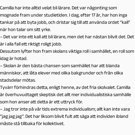
Camilla har inte alltid velat bli lärare. Det var någonting som
mognade fram under studietiden. I dag, efter 17 år, har hon inga
tankar på att byta jobb, och dristar sig till att använda ordet “kall”
när hon talar om sitt yrke.
– Det var inte ett kall att bli lärare, men det har nästan blivit det. Det
är i alla fall ett riktigt roligt jobb.
Dessutom lyfter hon fram skolans viktiga roll i samhället, en roll som
idag är hotad.
– Skolan är den bästa chansen som samhället har att blanda
människor, att låta elever med olika bakgrunder och från olika
stadsdelar mötas.
Tyvärr förhindras detta, enligt henne, av det fria skolvalet. Camilla
är överhuvudtaget skeptisk det allt mer individualistiska samhälle
som hon anser att detta är ett uttryck för.
– Jag tror inte på vår tids extrema individualism; allt kan inte vara
“jag jag jag”. Det har liksom blivit fult att säga att individen ibland
måste stå tillbaka för kollektivet.