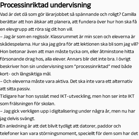
Processinriktad undervisning
Vad är det då som gör lärarjobbet så spännande och roligt? Camilla
berättar att hon älskar att planera, att fundera över hur hon ska få
en elevgrupp att röra sig dit hon vill.
– Jag är som en regissör. Klassrummet är min scen och eleverna är
skådespelarna. Hur ska jag göra för att lektionen ska bli som jag vill?
Hon betonar även att man måste tycka om, eller åtminstone hitta
försonande drag hos, alla elever. Annars blir det inte bra. I övrigt
beskriver hon sin undervisning som “processinriktad” med både
kort- och långsiktiga mål.
– Och eleverna måste vara aktiva. Det ska inte vara ett alternativ
att sitta passiv.
Tidigare har hon sysslat med IKT-utveckling, men hon ser inte IKT
som frälsningen för skolan.
– Jag gick verkligen upp i digitalisering under några år, men nu har
jag delvis svängt.
En anledning är att det blivit tydligt att datorer, paddor och
telefoner kan vara störningsmoment, speciellt för dem som har det