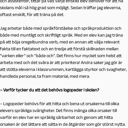
och assistenter, tittar på vad varje enskild elev behöver för att nå
skolans mål i så hög grad som möjligt. Sedan träffar jag eleverna,
oftast enskilt, för att träna på det.
Jag arbetar både med språkförståelse och språkproduktion och
både med muntligt och skriftligt språk. Med en elev kan jag träna
på att böja oregelbundna verb, med en annan att välja relevant
fakta till en faktatext och en tredje att förstå skillnaden mellan
”varken eller” och ”både och”. Det finns hur mycket som helst att
arbeta med och det svåra är att prioritera! Andra saker jag gör är
att stötta eleverna i klassrummen, kartlägga styrkor och svagheter,
handleda personal, ta fram material, med mera.
– Varför tycker du att det behövs logopeder i skolan?
– Logopeder behövs för att hitta och bena ut orsakerna till olika
elevers språkliga svårigheter. Det finns många olika orsaker till
varför en elev har en språklig sårbarhet och genom att hitta
orsaken är det lättare att sätta in de åtgärder som gör störst nytta.