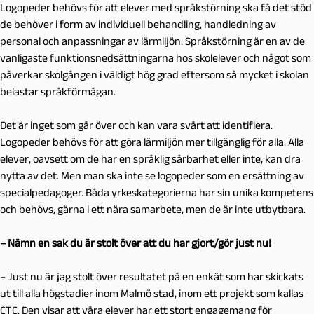
Logopeder behövs för att elever med språkstörning ska få det stöd
de behöver i form av individuell behandling, handledning av
personal och anpassningar av lärmiljön. Språkstörning är en av de
vanligaste funktionsnedsättningarna hos skolelever och något som
påverkar skolgången i väldigt hög grad eftersom så mycket i skolan
belastar språkförmågan.
Det är inget som går över och kan vara svårt att identifiera.
Logopeder behövs för att göra lärmiljön mer tillgänglig för alla. Alla
elever, oavsett om de har en språklig sårbarhet eller inte, kan dra
nytta av det. Men man ska inte se logopeder som en ersättning av
specialpedagoger. Båda yrkeskategorierna har sin unika kompetens
och behövs, gärna i ett nära samarbete, men de är inte utbytbara.
– Nämn en sak du är stolt över att du har gjort/gör just nu!
– Just nu är jag stolt över resultatet på en enkät som har skickats
ut till alla högstadier inom Malmö stad, inom ett projekt som kallas
CTC. Den visar att våra elever har ett stort engagemang för