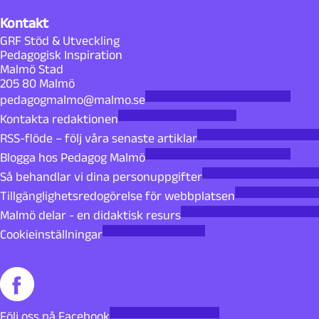
Kontakt
GRF Stöd & Utveckling
Pedagogisk Inspiration
Malmö Stad
205 80 Malmö
pedagogmalmo@malmo.se
Kontakta redaktionen
RSS-flöde – följ våra senaste artiklar
Blogga hos Pedagog Malmö
Så behandlar vi dina personuppgifter
Tillgänglighetsredogörelse för webbplatsen
Malmö delar - en didaktisk resurs
Cookieinställningar
Följ oss på Facebook