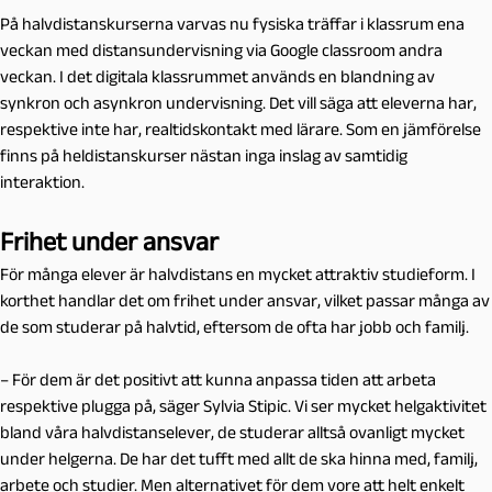
På halvdistanskurserna varvas nu fysiska träffar i klassrum ena
veckan med distansundervisning via Google classroom andra
veckan. I det digitala klassrummet används en blandning av
synkron och asynkron undervisning. Det vill säga att eleverna har,
respektive inte har, realtidskontakt med lärare. Som en jämförelse
finns på heldistanskurser nästan inga inslag av samtidig
interaktion.
Frihet under ansvar
För många elever är halvdistans en mycket attraktiv studieform. I
korthet handlar det om frihet under ansvar, vilket passar många av
de som studerar på halvtid, eftersom de ofta har jobb och familj.
–
För dem är det positivt att kunna anpassa tiden att arbeta
respektive plugga på, säger Sylvia Stipic. Vi ser mycket helgaktivitet
bland våra halvdistanselever, de studerar alltså ovanligt mycket
under helgerna. De har det tufft med allt de ska hinna med, familj,
arbete och studier. Men alternativet för dem vore att helt enkelt