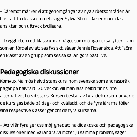
–
Däremot märker vi att genomgångar av nya arbetsområden är
bäst att ta i klassrummet, säger Sylvia Stipic. Då ser man allas
ansikten och uttryck tydligare.
–
Tryggheten i ett klassrum är något som många också lyfter fram
som en fördel av att ses fysiskt, säger Jennie Rosenskog. Att ”göra
en klass” av en grupp som ses så sällan görs bäst live.
Pedagogiska diskussioner
Komvux Malmös halvdistanskurs inom svenska som andraspråk
pågår på halvfart i 20 veckor, vill man läsa heltid finns inte
alternativet halvdistans. Kursen består av fyra delkurser där varje
delkurs ges både på dag- och kvällstid, och de fyra lärarna följer
sina respektive klasser genom de fyra kurserna.
–
Att vi är fyra ger oss möjlighet att ha didaktiska och pedagogiska
diskussioner med varandra, vi möter ju samma problem, säger