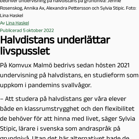
bedriver undervisning på halvdistans på grundnivå: Jennie
Rosenskog, Annika Ax, Alexandra Pettersson och Sylvia Stipic. Foto:
Lina Haskel
Av
Lina Haskel
Publicerad 5 oktober 2022
Halvdistans underlättar
livspusslet
På Komvux Malmö bedrivs sedan hösten 2021
undervisning på halvdistans, en studieform som
uppkom i pandemins svallvågor.
–
Att studera på halvdistans ger våra elever
både en klassrumstrygghet och den flexibilitet
de behöver för att hinna med livet, säger Sylvia
Stipic, lärare i svenska som andraspråk på
grundnivå. Utan det här alternativet hade de