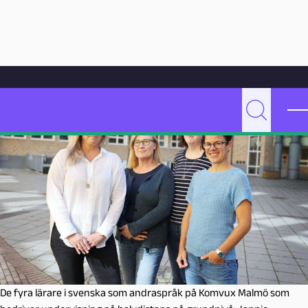
Hoppa till innehåll
Hem
Artikelarkiv
Undervisning
Halvdistans underlättar livspusslet
P
Sök
e
d
a
g
o
g
M
a
l
m
De fyra lärare i svenska som andraspråk på Komvux Malmö som
ö