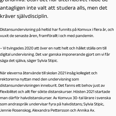
antagligen inte valt att studera alls, men det
kräver självdisciplin.
Distansundervisning på heltid har funnits på Komvux i flera år, och
vuxit de senaste åren, framförallt i och med pandemin.
–
Vi tvingades 2020 att över en natt helt och hållet ställa om till
digital undervisning. Det var ganska imponerande gjort om vi får
säga det själva, säger Sylvia Stipic.
När eleverna återvände till skolan 2021 insåg kollegiet och
rektorerna nyttan med den undervisning som
distansundervisningen inneburit. Det fanns ett behov just av
flexibilitet och allt fler sökte distanskurser. Hösten 2021 startade
man därför halvdistanskurser. Av Komvux 30-tal lärare i svenska
som andraspråk undervisar fyra på halvdistans; Sylvia Stipic,
Jennie Rosenskog, Alexandra Pettersson och Annika Ax.