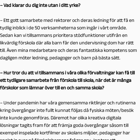
– Vad klarar du dig inte utan i ditt yrke?
– Ett gott samarbete med rektorer och deras ledning för att få en
tydlig inblick i de 50 verksamheterna som ingår i vårt område.
Sedan kan vi tillsammans prioritera stödfunktioner utifrån en
likvärdig förskola där alla barn får den undervisning dom har rätt
till. Även mina medarbetare och deras fantastiska kompetens som
dagligen möter ledning, pedagoger och barn på bästa sätt.
– Hur tror du att vi tillsammans i våra olika förvaltningar kan få till
ett tydligare samarbete från förskola till skola, när det är många
förskolor som lämnar över till en och samma skola?
– Under pandemin har våra gemensamma riktlinjer och rutinerna
kring övergångar inte fullt kunnat följas då fysiska möten/besök
inte kunde genomföras. Däremot har olika kreativa digitala
lösningar tagits fram för att främja goda övergångar såsom till
exempel inspelade kortfilmer av skolans miljöer, pedagoger har