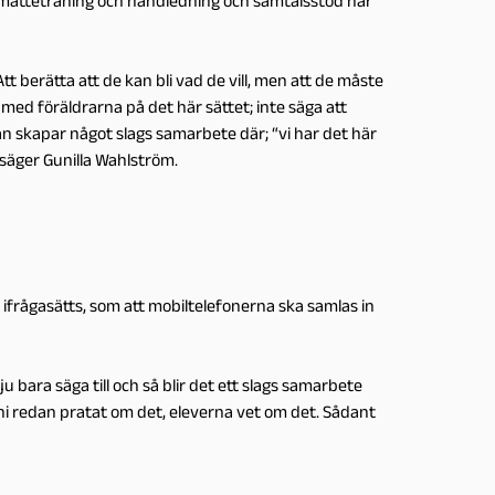
h matteträning och handledning och samtalsstöd när
tt berätta att de kan bli vad de vill, men att de måste
a med föräldrarna på det här sättet; inte säga att
t man skapar något slags samarbete där; “vi har det här
, säger Gunilla Wahlström.
frågasätts, som att mobiltelefonerna ska samlas in
u bara säga till och så blir det ett slags samarbete
 ni redan pratat om det, eleverna vet om det. Sådant