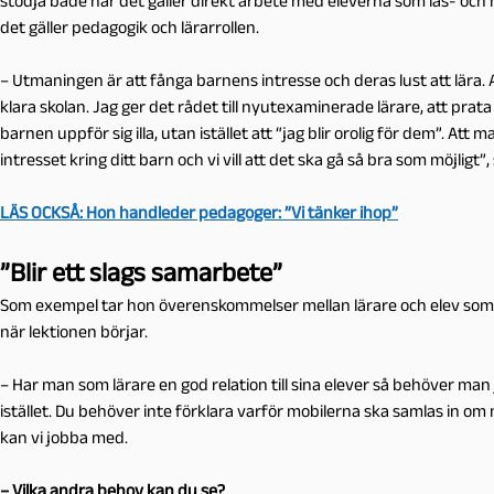
stödja både när det gäller direkt arbete med eleverna som läs- oc
det gäller pedagogik och lärarrollen.
– Utmaningen är att fånga barnens intresse och deras lust att lära. A
klara skolan. Jag ger det rådet till nyutexaminerade lärare, att prat
barnen uppför sig illa, utan istället att “jag blir orolig för dem”. At
intresset kring ditt barn och vi vill att det ska gå så bra som möjligt”
LÄS OCKSÅ: Hon handleder pedagoger: ”Vi tänker ihop”
”Blir ett slags samarbete”
Som exempel tar hon överenskommelser mellan lärare och elev som i
när lektionen börjar.
– Har man som lärare en god relation till sina elever så behöver man j
istället. Du behöver inte förklara varför mobilerna ska samlas in om
kan vi jobba med.
– Vilka andra behov kan du se?