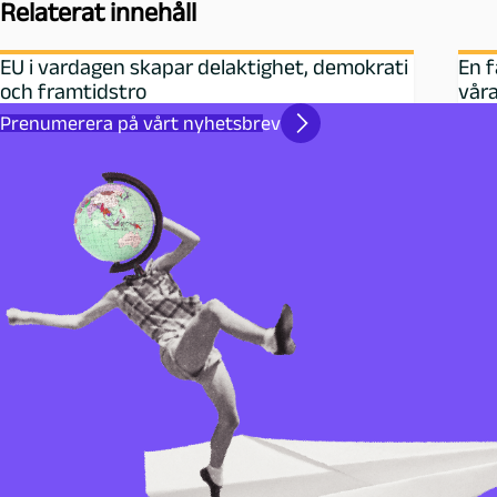
Relaterat innehåll
EU i vardagen skapar delaktighet, demokrati
En f
och framtidstro
våra
Prenumerera på vårt nyhetsbrev