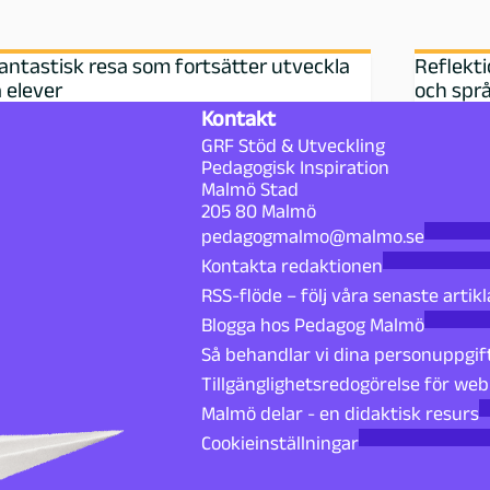
antastisk resa som fortsätter utveckla
Reflekti
 elever
och språk
Kontakt
GRF Stöd & Utveckling
Pedagogisk Inspiration
Malmö Stad
205 80 Malmö
pedagogmalmo@malmo.se
Kontakta redaktionen
RSS-flöde – följ våra senaste artikl
Blogga hos Pedagog Malmö
Så behandlar vi dina personuppgif
Tillgänglighetsredogörelse för we
Malmö delar - en didaktisk resurs
Cookieinställningar