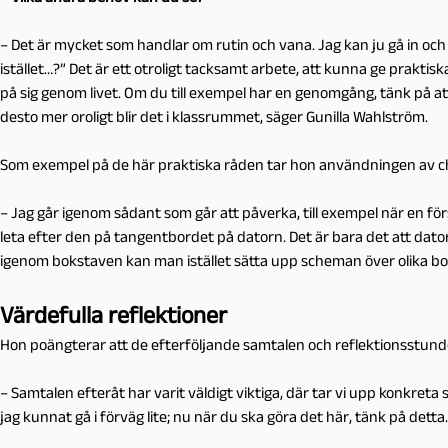
– Det är mycket som handlar om rutin och vana. Jag kan ju gå in och 
istället…?” Det är ett otroligt tacksamt arbete, att kunna ge prakt
på sig genom livet. Om du till exempel har en genomgång, tänk på a
desto mer oroligt blir det i klassrummet, säger Gunilla Wahlström.
Som exempel på de här praktiska råden tar hon användningen av 
– Jag går igenom sådant som går att påverka, till exempel när en f
leta efter den på tangentbordet på datorn. Det är bara det att dato
igenom bokstaven kan man istället sätta upp scheman över olika bo
Värdefulla reflektioner
Hon poängterar att de efterföljande samtalen och reflektionsstund
– Samtalen efteråt har varit väldigt viktiga, där tar vi upp konkreta
jag kunnat gå i förväg lite; nu när du ska göra det här, tänk på detta.