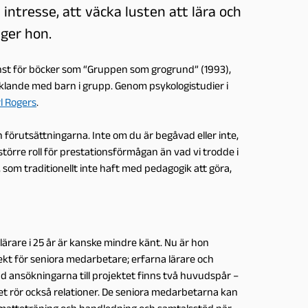
intresse, att väcka lusten att lära och
äger hon.
inst för böcker som “Gruppen som grogrund” (1993),
klande med barn i grupp. Genom psykologistudier i
l Rogers
.
h förutsättningarna. Inte om du är begåvad eller inte,
 större roll för prestationsförmågan än vad vi trodde i
, som traditionellt inte haft med pedagogik att göra,
ärare i 25 år är kanske mindre känt. Nu är hon
ekt för seniora medarbetare; erfarna lärare och
nd ansökningarna till projektet finns två huvudspår –
t rör också relationer. De seniora medarbetarna kan