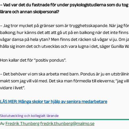
– Vad var det du fastnade för under psykologistudierna som du tog
lärare och annan skolpersonal?
– Jag tror mycket på gränser som är trygghetsskapande. När jag för
balkong; hur känns det att att gå ut på en balkong när det inte finn
vågar dansa på hela ytan? Men finns det räcken så vågar vi ju. Om j
hålla sig inom det och utvecklas och vara lugna i det, säger Gunilla 
Hon kallar det för “positiv pondus”.
– Det behöver vi om ska arbeta med barn. Pondus är ju en utstrålni
makt som jag vill väl med. Det ska man förmedla till eleverna; “jag vill 
vidare i livet”.
LÄS MER: Många skolor tar hjälp av seniora medarbetare
Skolutveckling och kollegialt lärande
Av
Fredrik Thunberg
fredrik.thunberg@malmo.se