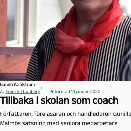
l
m
ö
Gunilla Wahlström.
Av
Fredrik Thunberg
Publicerad 14 januari 2020
Tillbaka i skolan som coach
Författaren, föreläsaren och handledaren Gunilla 
Malmös satsning med seniora medarbetare.