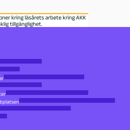
oner kring läsårets arbete kring AKK
lig tillgänglighet.
ar
ter
bbplatsen