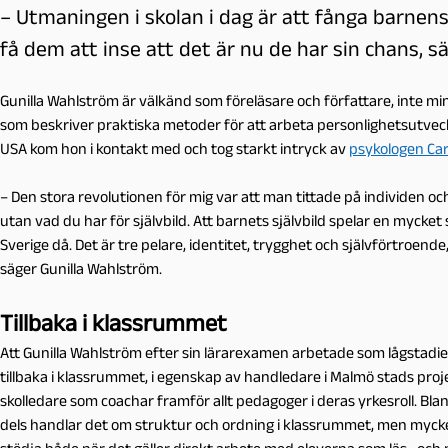
– Utmaningen i skolan i dag är att fånga barnens 
få dem att inse att det är nu de har sin chans, s
Gunilla Wahlström är välkänd som föreläsare och författare, inte m
som beskriver praktiska metoder för att arbeta personlighetsutvec
USA kom hon i kontakt med och tog starkt intryck av
psykologen Car
– Den stora revolutionen för mig var att man tittade på individen oc
utan vad du har för självbild. Att barnets självbild spelar en mycket
Sverige då. Det är tre pelare, identitet, trygghet och självförtroende
säger Gunilla Wahlström.
Tillbaka i klassrummet
Att Gunilla Wahlström efter sin lärarexamen arbetade som lågstadiel
tillbaka i klassrummet, i egenskap av handledare i Malmö stads proj
skolledare som coachar framför allt pedagoger i deras yrkesroll. Bla
dels handlar det om struktur och ordning i klassrummet, men mycke