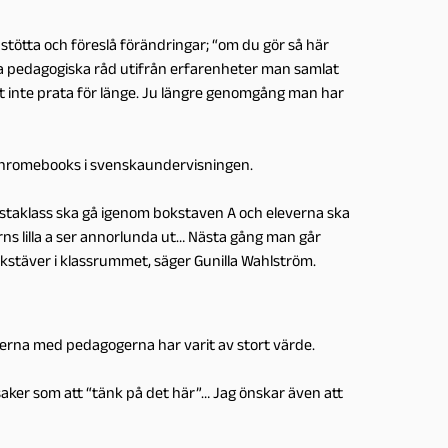
stötta och föreslå förändringar; “om du gör så här
iska pedagogiska råd utifrån erfarenheter man samlat
tt inte prata för länge. Ju längre genomgång man har
chromebooks i svenskaundervisningen.
örstaklass ska gå igenom bokstaven A och eleverna ska
rns lilla a ser annorlunda ut… Nästa gång man går
kstäver i klassrummet, säger Gunilla Wahlström.
erna med pedagogerna har varit av stort värde.
 saker som att “tänk på det här”… Jag önskar även att