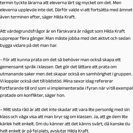
termin tyckte lärarna att eleverna lärt sig mycket om det. Men
eleverna upplevde inte det. Därför valde vi att fortsätta med ämnet
även terminen efter, säger Hilda Kraft.
Att värdegrundsfrågor är en färskvara är något som Hilda Kraft
upprepar flera gånger. Man måste jobba med det aktivt och sedan
bygga vidare på det man har.
– För att kunna prata om det så behöver man också skapa ett
gemensamt språk i klassen. Det gör det lättare att prata om
utmanande saker men det skapar också en samhörighet i gruppen.
Vi kopplar också det till bildstöd. Mina sexor idag refererar
fortfarande till ord som vi implementerade i fyran när vi till exempel
pratade om konflikter, säger hon.
– Mitt sista råd är att det inte skadar att vara lite personlig med sin
klass och våga visa att man bryr sig om klassen. Ja, att ge dem lite
kärlek helt enkelt. Om du känner att det känns svårt, då kanske du
helt enkelt är på fel plats, avslutar Hilda Kraft.