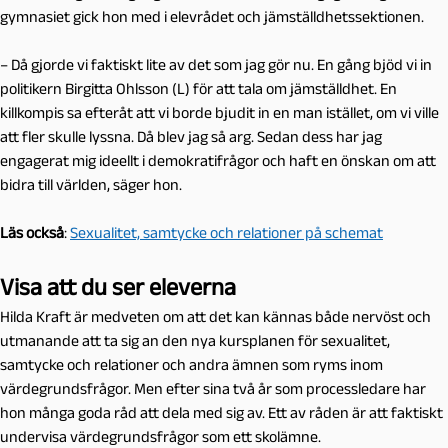
gymnasiet gick hon med i elevrådet och jämställdhetssektionen.
– Då gjorde vi faktiskt lite av det som jag gör nu. En gång bjöd vi in
politikern Birgitta Ohlsson (L) för att tala om jämställdhet. En
killkompis sa efteråt att vi borde bjudit in en man istället, om vi ville
att fler skulle lyssna. Då blev jag så arg. Sedan dess har jag
engagerat mig ideellt i demokratifrågor och haft en önskan om att
bidra till världen, säger hon.
Läs också
:
Sexualitet, samtycke och relationer på schemat
Visa att du ser eleverna
Hilda Kraft är medveten om att det kan kännas både nervöst och
utmanande att ta sig an den nya kursplanen för sexualitet,
samtycke och relationer och andra ämnen som ryms inom
värdegrundsfrågor. Men efter sina två år som processledare har
hon många goda råd att dela med sig av. Ett av råden är att faktiskt
undervisa värdegrundsfrågor som ett skolämne.