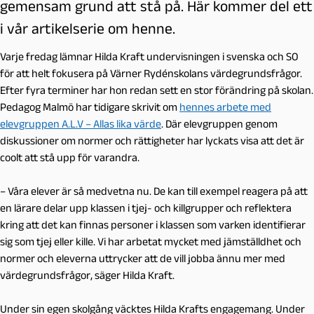
gemensam grund att stå på. Här kommer del ett
i vår artikelserie om henne.
Varje fredag lämnar Hilda Kraft undervisningen i svenska och SO
för att helt fokusera på Värner Rydénskolans värdegrundsfrågor.
Efter fyra terminer har hon redan sett en stor förändring på skolan.
Pedagog Malmö har tidigare skrivit om
hennes arbete med
elevgruppen A.L.V – Allas lika värde
. Där elevgruppen genom
diskussioner om normer och rättigheter har lyckats visa att det är
coolt att stå upp för varandra.
– Våra elever är så medvetna nu. De kan till exempel reagera på att
en lärare delar upp klassen i tjej- och killgrupper och reflektera
kring att det kan finnas personer i klassen som varken identifierar
sig som tjej eller kille. Vi har arbetat mycket med jämställdhet och
normer och eleverna uttrycker att de vill jobba ännu mer med
värdegrundsfrågor, säger Hilda Kraft.
Under sin egen skolgång väcktes Hilda Krafts engagemang. Under