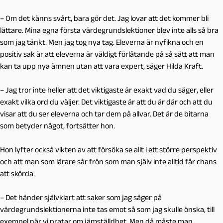
– Om det känns svårt, bara gör det. Jag lovar att det kommer bli
lättare. Mina egna första värdegrundslektioner blev inte alls så bra
som jag tänkt. Men jag tog nya tag. Eleverna är nyfikna och en
positiv sak är att eleverna är väldigt förlåtande på så sätt att man
kan ta upp nya ämnen utan att vara expert, säger Hilda Kraft.
– Jag tror inte heller att det viktigaste är exakt vad du säger, eller
exakt vilka ord du väljer. Det viktigaste är att du är där och att du
visar att du ser eleverna och tar dem på allvar. Det är de bitarna
som betyder något, fortsätter hon.
Hon lyfter också vikten av att försöka se allt i ett större perspektiv
och att man som lärare sår frön som man själv inte alltid får chans
att skörda.
– Det händer självklart att saker som jag säger på
värdegrundslektionerna inte tas emot så som jag skulle önska, till
exempel när vi pratar om jämställdhet. Men då måste man