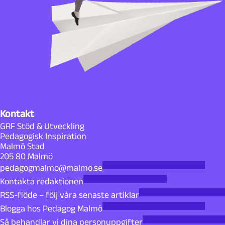
Kontakt
GRF Stöd & Utveckling
Pedagogisk Inspiration
Malmö Stad
205 80 Malmö
pedagogmalmo@malmo.se
Kontakta redaktionen
RSS-flöde – följ våra senaste artiklar
Blogga hos Pedagog Malmö
Så behandlar vi dina personuppgifter