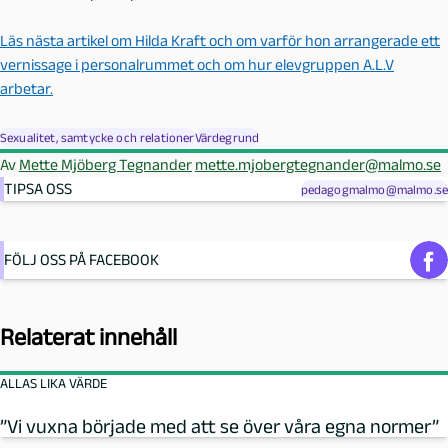
Läs nästa artikel om Hilda Kraft och om varför hon arrangerade ett
vernissage i personalrummet och om hur elevgruppen A.L.V
arbetar.
Sexualitet, samtycke och relationer
Värdegrund
Av
Mette Mjöberg Tegnander
mette.mjobergtegnander@malmo.se
TIPSA OSS
pedagogmalmo@malmo.se
FÖLJ OSS PÅ FACEBOOK
Relaterat innehåll
ALLAS LIKA VÄRDE
”Vi vuxna började med att se över våra egna normer”