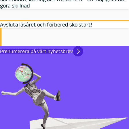
göra skillnad
Avsluta läsåret och förbered skolstart!
Prenumerera på vårt nyhetsbrev