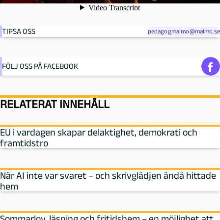
TIPSA OSS
pedagogmalmo@malmo.se
FÖLJ OSS PÅ FACEBOOK
RELATERAT INNEHÅLL
EU i vardagen skapar delaktighet, demokrati och
framtidstro
När AI inte var svaret – och skrivglädjen ändå hittade
hem
Sommarlov, läsning och fritidshem – en möjlighet att