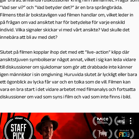
”Vad ser vi?” och ”Vad betyder det?” är en bra språngbräda.
Filmens titel är bokstavligen vad filmen handlar om, vilket leder in
på frågan om vad ansiktet har för betydelse för varje enskild
individ. Vilka signaler skickar vi med vårt ansikte? Vad skulle det
innebära att bli av med det?
Slutet på filmen kopplar ihop det med ett ”live-action” klipp där
ansiktstjuven symboliserar något annat, vilket i sig kan leda vidare
till diskussioner om sjukdomar som gör att drabbade inte känner
igen människor i sin omgivning. Huruvida slutet är lyckligt eller bara
ett ögonblick av lycka får var och en tolka som de vill. Filmen kan
vara en bra start i det vidare arbetet med filmanalys och fortsatta
diskussioner om vad som syns i film och vad som inte finns i bild.