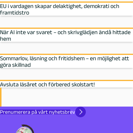
EU i vardagen skapar delaktighet, demokrati och
framtidstro
När AI inte var svaret – och skrivglädjen ändå hittade
hem
Sommarlov, läsning och fritidshem – en möjlighet att
göra skillnad
Avsluta läsåret och förbered skolstart!
Prenumerera på vårt nyhetsbrev