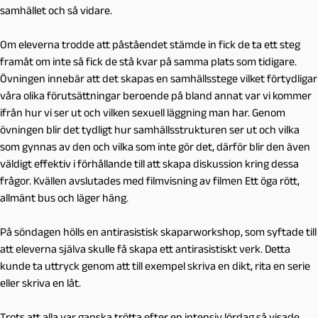
samhället och så vidare.
Om eleverna trodde att påståendet stämde in fick de ta ett steg
framåt om inte så fick de stå kvar på samma plats som tidigare.
Övningen innebär att det skapas en samhällsstege vilket förtydligar
våra olika förutsättningar beroende på bland annat var vi kommer
ifrån hur vi ser ut och vilken sexuell läggning man har. Genom
övningen blir det tydligt hur samhällsstrukturen ser ut och vilka
som gynnas av den och vilka som inte gör det, därför blir den även
väldigt effektiv i förhållande till att skapa diskussion kring dessa
frågor. Kvällen avslutades med filmvisning av filmen Ett öga rött,
allmänt bus och läger häng.
På söndagen hölls en antirasistisk skaparworkshop, som syftade till
att eleverna själva skulle få skapa ett antirasistiskt verk. Detta
kunde ta uttryck genom att till exempel skriva en dikt, rita en serie
eller skriva en låt.
Trots att alla var ganska trötta efter en intensiv lördag så visade