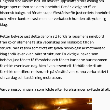
Ungdom Mot Rasism höll i en mycket uppskattad föreläsning om
begreppet rasism och dess innebörd. Det är viktigt att få en
historisk bakgrund för att skapa förståelse för just ordets innebörd
och i vilken kontext rasismen har verkat och hur den uttrycker sig
idag.
Petter belyste just detta genom att förklara rasismens innebörd
från kolonialismens falska vetenskap om rasbiologi till den
strukturella rasism som trots att själva rasbiologin är motbevisad
idag ändå lever kvar i våra strukturer. En viktig kunskap som
behövs just för att få förståelse och för att kunna se hur rasismen
faktiskt lever kvar idag. Men även essentiell i förhållande till att
faktiskt identifiera rasism, och på så sätt även kunna verka aktivt i
sin vardag och ta ställning mot rasism.
Värderingsövningarna som följde efter föreläsningen syftade till att