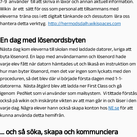
7-9 använder till att skriva in läxor och annan aktuell information.
Wikin är ett sätt för oss som personal att tillsammans med
eleverna träna oss i ett digitalt tänkande och dessutom lära oss
hantera detta verktyg.
http://hermodsdalh.wikispaces.com
En dag med lösenordsbyten
Nästa dag kom eleverna till skolan med laddade datorer, ivriga att
byta lösenord. En lapp med användarnamn och lösenord hade
varje elev fått när datorn hämtades ut och likaså en instruktion om
hur man byter lösenord, men det var ingen som lyckats med den
proceduren, så det blev där vi började första dagen med 1-1-
datorerna. Nästa åtgärd blev att ladda ner First Class och gå
igenom PedNet som vi använder som mailsystem. Vi tittade förstås
också på wikin och inskärpte vikten av att man går in och läser i den
varje dag. Några elever hann också skapa konton hos
NE.se
för att
kunna använda detta hemifrån.
… och så söka, skapa och kommunciera