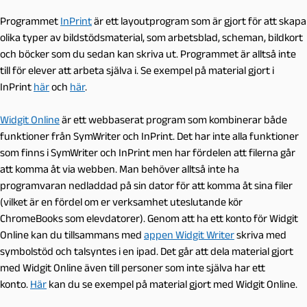
Programmet
InPrint
är ett layoutprogram som är gjort för att skapa
olika typer av bildstödsmaterial, som arbetsblad, scheman, bildkort
och böcker som du sedan kan skriva ut. Programmet är alltså inte
till för elever att arbeta själva i. Se exempel på material gjort i
InPrint
här
och
här
.
Widgit Online
är ett webbaserat program som kombinerar både
funktioner från SymWriter och InPrint. Det har inte alla funktioner
som finns i SymWriter och InPrint men har fördelen att filerna går
att komma åt via webben. Man behöver alltså inte ha
programvaran nedladdad på sin dator för att komma åt sina filer
(vilket är en fördel om er verksamhet uteslutande kör
ChromeBooks som elevdatorer). Genom att ha ett konto för Widgit
Online kan du tillsammans med
appen Widgit Writer
skriva med
symbolstöd och talsyntes i en ipad. Det går att dela material gjort
med Widgit Online även till personer som inte själva har ett
konto.
Här
kan du se exempel på material gjort med Widgit Online.