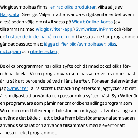
Widgit symbolbas finns i
en rad olika produkter
, vilka säljs av
Hargdata
i Sverige. Väljer ni att använda widgitsymboler behöver ni
alltså sedan välja om ni vill satsa på
Widgit Online-konto
(ev.
tillsammans med
Widgit Writer-app
,)
SymWriter
,
InPrint
och/eller
de
fristående bilderna på en cd-rom
. (I vissa av de här programmen
går det dessutom att
lägga till fler bild/symbolbaser
:
bliss
,
pictogram
och
ritade tecken
.)
De olika programmen har olika syfte och därmed också olika för-
och nackdelar. Vilken programvara som passar er verksamhet bäst
är ju såklart beroende på vad ni är ute efter. För egen del använder
jag
SymWriter
i allra störst utsträckning eftersom jag tycker att det
är smidigast att använda och passar mina syften bäst. SymWriter är
en programvara som påminner om ordbehandlingsprogram som
Word men med till exempel bildstöd och inbyggd talsyntes. Jag kan
använda det både till att plocka fram bildstödsmaterial som sedan
används separat och använda tillsammans med elever för att
arbeta direkt i programmet.