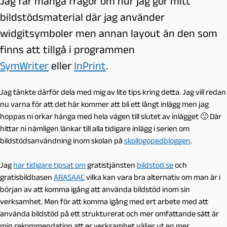
Jag får många frågor om hur jag gör mitt
bildstödsmaterial där jag använder
widgitsymboler men annan layout än den som
finns att tillgå i programmen
SymWriter
eller
InPrint
.
Jag tänkte därför dela med mig av lite tips kring detta. Jag vill redan
nu varna för att det här kommer att bli ett långt inlägg men jag
hoppas ni orkar hänga med hela vägen till slutet av inlägget 🙂 Där
hittar ni nämligen länkar till alla tidigare inlägg i serien om
bildstödsanvändning inom skolan på
skollogopedbloggen
.
Jag
har tidigare tipsat om
gratistjänsten
bildstod.se
och
gratisbildbasen
ARASAAC
vilka kan vara bra alternativ om man är i
början av att komma igång att använda bildstöd inom sin
verksamhet. Men för att komma igång med ert arbete med att
använda bildstöd på ett strukturerat och mer omfattande sätt är
min rekommendation att er verksamhet väljer ut en mer