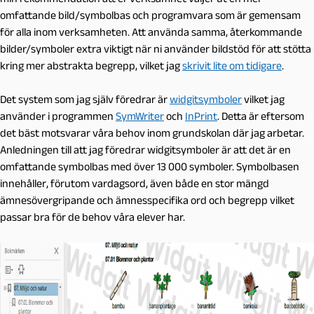
omfattande bild/symbolbas och programvara som är gemensam
för alla inom verksamheten. Att använda samma, återkommande
bilder/symboler extra viktigt när ni använder bildstöd för att stötta
kring mer abstrakta begrepp, vilket jag
skrivit lite om tidigare
.
Det system som jag själv föredrar är
widgitsymboler
vilket jag
använder i programmen
SymWriter
och
InPrint
. Detta är eftersom
det bäst motsvarar våra behov inom grundskolan där jag arbetar.
Anledningen till att jag föredrar widgitsymboler är att det är en
omfattande symbolbas med över 13 000 symboler. Symbolbasen
innehåller, förutom vardagsord, även både en stor mängd
ämnesövergripande och ämnesspecifika ord och begrepp vilket
passar bra för de behov våra elever har.