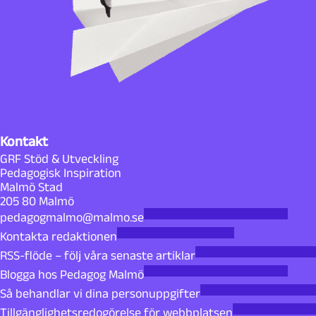
Kontakt
GRF Stöd & Utveckling
Pedagogisk Inspiration
Malmö Stad
205 80 Malmö
pedagogmalmo@malmo.se
Kontakta redaktionen
RSS-flöde – följ våra senaste artiklar
Blogga hos Pedagog Malmö
Så behandlar vi dina personuppgifter
Tillgänglighetsredogörelse för webbplatsen