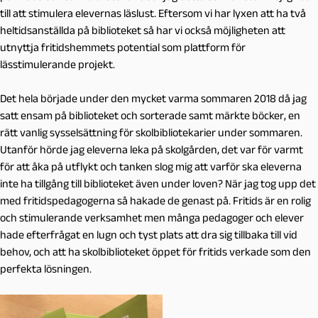
till att stimulera elevernas läslust. Eftersom vi har lyxen att ha två
heltidsanställda på biblioteket så har vi också möjligheten att
utnyttja fritidshemmets potential som plattform för
lässtimulerande projekt.
Det hela började under den mycket varma sommaren 2018 då jag
satt ensam på biblioteket och sorterade samt märkte böcker, en
rätt vanlig sysselsättning för skolbibliotekarier under sommaren.
Utanför hörde jag eleverna leka på skolgården, det var för varmt
för att åka på utflykt och tanken slog mig att varför ska eleverna
inte ha tillgång till biblioteket även under loven? När jag tog upp det
med fritidspedagogerna så hakade de genast på. Fritids är en rolig
och stimulerande verksamhet men många pedagoger och elever
hade efterfrågat en lugn och tyst plats att dra sig tillbaka till vid
behov, och att ha skolbiblioteket öppet för fritids verkade som den
perfekta lösningen.