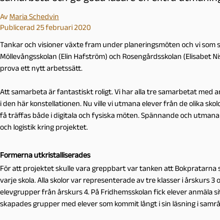
Av
Maria Schedvin
Publicerad 25 februari 2020
Tankar och visioner växte fram under planeringsmöten och vi som sko
Möllevångsskolan (Elin Hafström) och Rosengårdsskolan (Elisabet Nisk
prova ett nytt arbetssätt.
Att samarbeta är fantastiskt roligt. Vi har alla tre samarbetat med a
i den här konstellationen. Nu ville vi utmana elever från de olika sko
få träffas både i digitala och fysiska möten. Spännande och utman
och logistik kring projektet.
Formerna utkristalliserades
För att projektet skulle vara greppbart var tanken att Bokpratarna sk
varje skola. Alla skolor var representerade av tre klasser i årskurs 
elevgrupper från årskurs 4. På Fridhemsskolan fick elever anmäla sitt
skapades grupper med elever som kommit långt i sin läsning i samråd