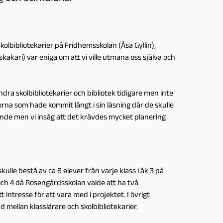
lbibliotekarier på Fridhemsskolan (Åsa Gyllin),
akari) var eniga om att vi ville utmana oss själva och
ndra skolbibliotekarier och bibliotek tidigare men inte
lorna som hade kommit långt i sin läsning där de skulle
ande men vi insåg att det krävdes mycket planering
ulle bestå av ca 8 elever från varje klass i åk 3 på
3 och 4 då Rosengårdsskolan valde att ha två
 intresse för att vara med i projektet. I övrigt
 mellan klasslärare och skolbibliotekarier.