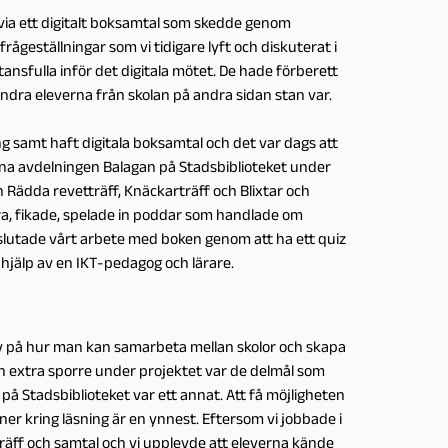
via ett digitalt boksamtal som skedde genom
geställningar som vi tidigare lyft och diskuterat i
nsfulla inför det digitala mötet. De hade förberett
dra eleverna från skolan på andra sidan stan var.
ng samt haft digitala boksamtal och det var dags att
låna avdelningen Balagan på Stadsbiblioteket under
n Rädda revetträff, Knäckarträff och Blixtar och
a, fikade, spelade in poddar som handlade om
vslutade vårt arbete med boken genom att ha ett quiz
a hjälp av en IKT-pedagog och lärare.
iv på hur man kan samarbeta mellan skolor och skapa
n extra sporre under projektet var de delmål som
 på Stadsbiblioteket var ett annat. Att få möjligheten
r kring läsning är en ynnest. Eftersom vi jobbade i
träff och samtal och vi upplevde att eleverna kände