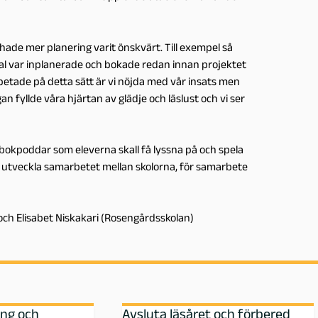
hade mer planering varit önskvärt. Till exempel så
tal var inplanerade och bokade redan innan projektet
betade på detta sätt är vi nöjda med vår insats men
n fyllde våra hjärtan av glädje och läslust och vi ser
l bokpoddar som eleverna skall få lyssna på och spela
ll utveckla samarbetet mellan skolorna, för samarbete
 och Elisabet Niskakari (Rosengårdsskolan)
ing och
Avsluta läsåret och förbered