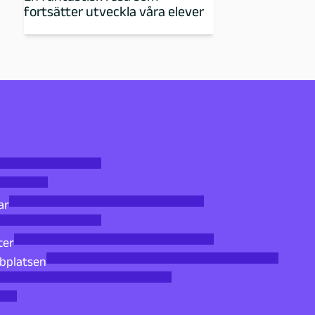
fortsätter utveckla våra elever
ar
ter
bbplatsen