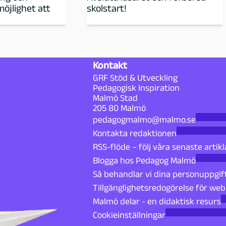
möjlighet att
skolstart!
Kontakt
GRF Stöd & Utveckling
Pedagogisk Inspiration
Malmö Stad
205 80 Malmö
pedagogmalmo@malmo.se
Kontakta redaktionen
RSS-flöde – följ våra senaste artikl
Blogga hos Pedagog Malmö
Så behandlar vi dina personuppgif
Tillgänglighetsredogörelse för we
Malmö delar - en didaktisk resurs
Cookieinställningar