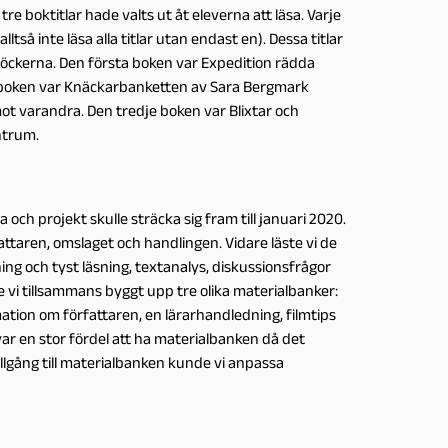
re boktitlar hade valts ut åt eleverna att läsa. Varje
lltså inte läsa alla titlar utan endast en). Dessa titlar
böckerna. Den första boken var Expedition rädda
a boken var Knäckarbanketten av Sara Bergmark
t varandra. Den tredje boken var Blixtar och
entrum.
och projekt skulle sträcka sig fram till januari 2020.
taren, omslaget och handlingen. Vidare läste vi de
ng och tyst läsning, textanalys, diskussionsfrågor
vi tillsammans byggt upp tre olika materialbanker:
rmation om författaren, en lärarhandledning, filmtips
var en stor fördel att ha materialbanken då det
illgång till materialbanken kunde vi anpassa