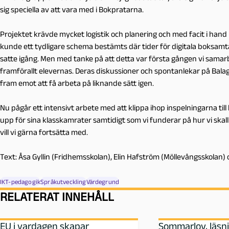
sig speciella av att vara med i Bokpratarna.
Projektet krävde mycket logistik och planering och med facit i hand 
kunde ett tydligare schema bestämts där tider för digitala boksam
satte igång. Men med tanke på att detta var första gången vi samar
framförallt elevernas. Deras diskussioner och spontanlekar på Balaga
fram emot att få arbeta på liknande sätt igen.
Nu pågår ett intensivt arbete med att klippa ihop inspelningarna til
upp för sina klasskamrater samtidigt som vi funderar på hur vi ska
vill vi gärna fortsätta med.
Text: Åsa Gyllin (Fridhemsskolan), Elin Hafström (Möllevångsskolan)
IKT-pedagogik
Språkutveckling
Värdegrund
RELATERAT INNEHÅLL
EU i vardagen skapar
Sommarlov, läsn