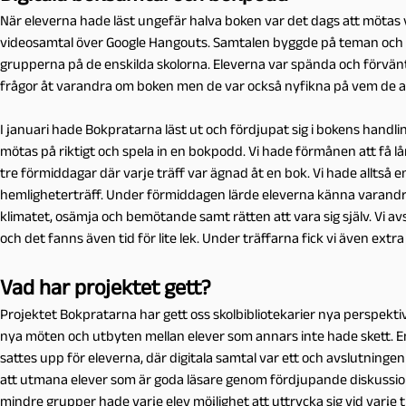
När eleverna hade läst ungefär halva boken var det dags att mötas 
videosamtal över Google Hangouts. Samtalen byggde på teman och frå
grupperna på de enskilda skolorna. Eleverna var spända och förvänta
frågor åt varandra om boken men de var också nyfikna på vem de an
I januari hade Bokpratarna läst ut och fördjupat sig i bokens handli
mötas på riktigt och spela in en bokpodd. Vi hade förmånen att få 
tre förmiddagar där varje träff var ägnad åt en bok. Vi hade alltså e
hemligheterträff. Under förmiddagen lärde eleverna känna varandr
klimatet, osämja och bemötande samt rätten att vara sig själv. Vi a
och det fanns även tid för lite lek. Under träffarna fick vi även extr
Vad har projektet gett?
Projektet Bokpratarna har gett oss skolbibliotekarier nya perspekt
nya möten och utbyten mellan elever som annars inte hade skett. E
sattes upp för eleverna, där digitala samtal var ett och avslutningen
att utmana elever som är goda läsare genom fördjupande diskussione
mindre grupper hade varje elev möjlighet att uttrycka sig vid varje 