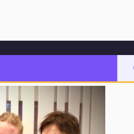
Hoppa till innehåll
llan skolor
etsprojekt mellan