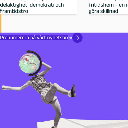
delaktighet, demokrati och
fritidshem – en 
framtidstro
göra skillnad
Prenumerera på vårt nyhetsbrev