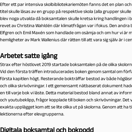
Efter ett par intensiva skolbibliotekariemöten fanns det en plan och t
titel skulle läsas av en grupp på respektive skola (alla grupper skulle a
blev noga utvalda då boksamtalen skulle kretsa kring handlingen i 
revet av Christina Wahldén där klimatfrågan var i fokus. Den andr
Elfgren och Emil Maxén som handlade om osämja och om hur vi är mo
hemligheter av Mark Wallenius där rätten till att vara sig själv är i c
Arbetet satte igång
Strax efter höstlovet 2019 startade boksamtalen på de olika skolorna 
Vid den första träffen introducerades boken genom samtal om förfat
första kapitlen högt. Resterande bokträffar bestod av både högläsni
och olika skrivövningar. I ett gemensamt nätbaserat dokument hade 
en till varje bok vi läste. Detta material bestod bland annat av info
och youtubeklipp, frågor kopplade till boken och skrivövningar. Det 
exakta upplägget kom att se lite olika ut på skolorna. Genom att ha t
lektionerna efter elevgrupperna.
Digitala boksamtal och bokpodd