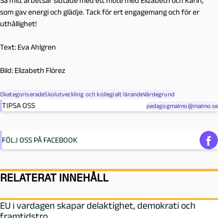
Så mitt arbetsår slutade med ett möte med Elizabeth och Karin,
som gav energi och glädje. Tack för ert engagemang och för er
uthållighet!
Text: Eva Ahlgren
Bild: Elizabeth Flórez
Okategoriserade
Skolutveckling och kollegialt lärande
Värdegrund
TIPSA OSS
pedagogmalmo@malmo.se
FÖLJ OSS PÅ FACEBOOK
RELATERAT INNEHÅLL
EU i vardagen skapar delaktighet, demokrati och
framtidstro