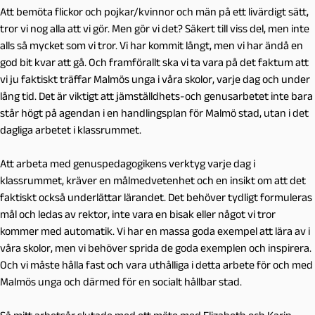
Att bemöta flickor och pojkar/kvinnor och män på ett livärdigt sätt,
tror vi nog alla att vi gör. Men gör vi det? Säkert till viss del, men inte
alls så mycket som vi tror. Vi har kommit långt, men vi har ändå en
god bit kvar att gå. Och framförallt ska vi ta vara på det faktum att
vi ju faktiskt träffar Malmös unga i våra skolor, varje dag och under
lång tid. Det är viktigt att jämställdhets-och genusarbetet inte bara
står högt på agendan i en handlingsplan för Malmö stad, utan i det
dagliga arbetet i klassrummet.
Att arbeta med genuspedagogikens verktyg varje dag i
klassrummet, kräver en målmedvetenhet och en insikt om att det
faktiskt också underlättar lärandet. Det behöver tydligt formuleras
mål och ledas av rektor, inte vara en bisak eller något vi tror
kommer med automatik. Vi har en massa goda exempel att lära av i
våra skolor, men vi behöver sprida de goda exemplen och inspirera.
Och vi måste hålla fast och vara uthålliga i detta arbete för och med
Malmös unga och därmed för en socialt hållbar stad.