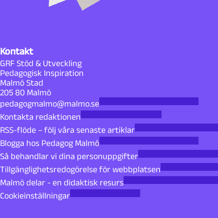
Kontakt
GRF Stöd & Utveckling
Pedagogisk Inspiration
Malmö Stad
205 80 Malmö
pedagogmalmo@malmo.se
Kontakta redaktionen
RSS-flöde – följ våra senaste artiklar
Blogga hos Pedagog Malmö
Så behandlar vi dina personuppgifter
Tillgänglighetsredogörelse för webbplatsen
Malmö delar - en didaktisk resurs
Cookieinställningar