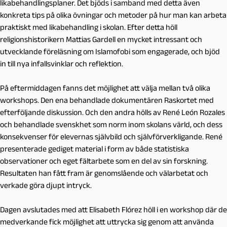
likabehandlingsplaner. Det bjöds i samband med detta även
konkreta tips på olika övningar och metoder på hur man kan arbeta
praktiskt med likabehandling i skolan. Efter detta höll
religionshistorikern Mattias Gardell en mycket intressant och
utvecklande föreläsning om Islamofobi som engagerade, och bjöd
in till nya infallsvinklar och reflektion.
På eftermiddagen fanns det möjlighet att välja mellan två olika
workshops. Den ena behandlade dokumentären Raskortet med
efterföljande diskussion. Och den andra hölls av René León Rozales
och behandlade svenskhet som norm inom skolans värld, och dess
konsekvenser för elevernas självbild och självförverkligande. René
presenterade gediget material i form av både statistiska
observationer och eget fältarbete som en del av sin forskning.
Resultaten han fått fram är genomslående och välarbetat och
verkade göra djupt intryck.
Dagen avslutades med att Elisabeth Flórez höll i en workshop där de
medverkande fick möjlighet att uttrycka sig genom att använda