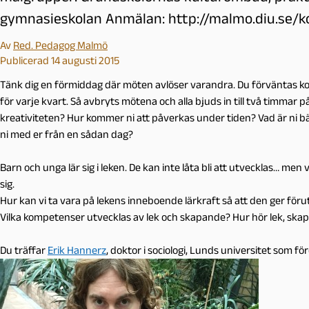
gymnasieskolan Anmälan: http://malmo.diu.se/k
Av
Red. Pedagog Malmö
Publicerad 14 augusti 2015
Tänk dig en förmiddag där möten avlöser varandra. Du förväntas ko
för varje kvart. Så avbryts mötena och alla bjuds in till två timmar p
kreativiteten? Hur kommer ni att påverkas under tiden? Vad är ni bä
ni med er från en sådan dag?
Barn och unga lär sig i leken. De kan inte låta bli att utvecklas… me
sig.
Hur kan vi ta vara på lekens inneboende lärkraft så att den ger föru
Vilka kompetenser utvecklas av lek och skapande? Hur hör lek, skap
Du träffar
Erik Hannerz
, doktor i sociologi, Lunds universitet som f