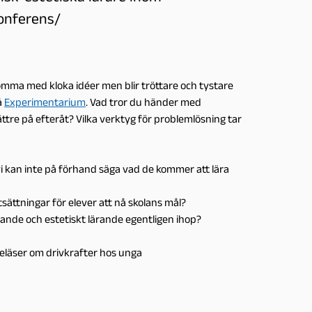
onferens/
mma med kloka idéer men blir tröttare och tystare
å
Experimentarium
. Vad tror du händer med
ttre på efteråt? Vilka verktyg för problemlösning tar
n vi kan inte på förhand säga vad de kommer att lära
tsättningar för elever att nå skolans mål?
ande och estetiskt lärande egentligen ihop?
öreläser om drivkrafter hos unga