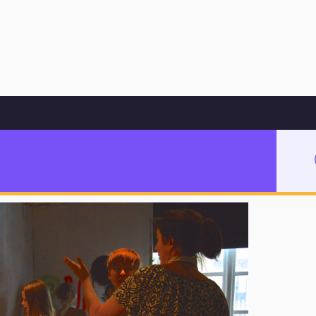
Hoppa till innehåll
reativitet och estetiskt lärande
termiddag om
ärande