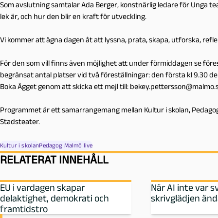
Som avslutning samtalar Ada Berger, konstnärlig ledare för Unga 
lek är, och hur den blir en kraft för utveckling.
Vi kommer att ägna dagen åt att lyssna, prata, skapa, utforska, refle
För den som vill finns även möjlighet att under förmiddagen se före
begränsat antal platser vid två föreställningar: den första kl 9.30 de
Boka Ägget genom att skicka ett mejl till: bekey.pettersson@malmo.
Programmet är ett samarrangemang mellan Kultur i skolan, Pedagog
Stadsteater.
Kultur i skolan
Pedagog Malmö live
RELATERAT INNEHÅLL
EU i vardagen skapar
När AI inte var s
delaktighet, demokrati och
skrivglädjen än
framtidstro