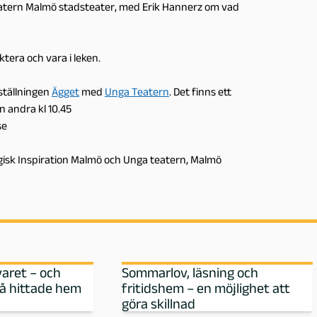
teatern Malmö stadsteater, med Erik Hannerz om vad
ktera och vara i leken.
ställningen
Ägget
med
Unga Teatern
. Det finns ett
n andra kl 10.45
se
isk Inspiration Malmö och Unga teatern, Malmö
varet – och
Sommarlov, läsning och
då hittade hem
fritidshem – en möjlighet att
göra skillnad