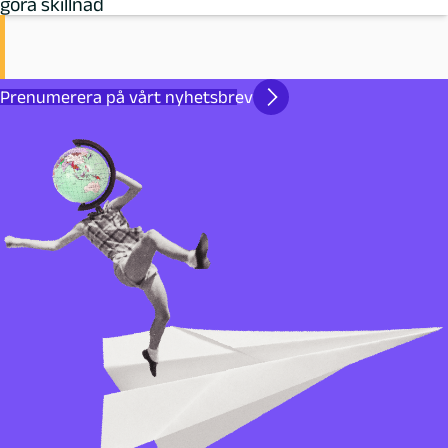
göra skillnad
Prenumerera på vårt nyhetsbrev