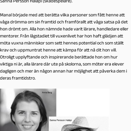
Sanna Persson Halápi (skådespelare).
Manal började med att berätta vilka personer som fått henne att
våga drömma om sin framtid och framförallt att våga satsa på det
hon drömt om. Alla hon nämnde hade varit lärare, handledare eller
mentorer. Från lågstadiet till vuxenlivet har hon haft glädjen att
möta vuxna människor som sett hennes potential och som ställt
krav och uppmuntrat henne att kämpa för att nå dit hon vill.
Otroligt upplyftande och inspirerande berättade hon om hur
viktiga ni är, alla lärare där ute på skolorna, som möter era elever
dagligen och mer än någon annan har möjlighet att påverka dem i
deras framtidstro.