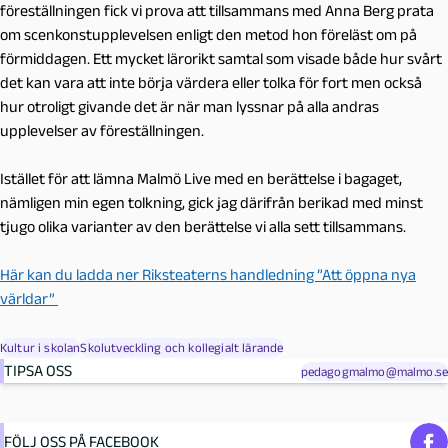
föreställningen fick vi prova att tillsammans med Anna Berg prata
om scenkonstupplevelsen enligt den metod hon föreläst om på
förmiddagen. Ett mycket lärorikt samtal som visade både hur svårt
det kan vara att inte börja värdera eller tolka för fort men också
hur otroligt givande det är när man lyssnar på alla andras
upplevelser av föreställningen.
Istället för att lämna Malmö Live med en berättelse i bagaget,
nämligen min egen tolkning, gick jag därifrån berikad med minst
tjugo olika varianter av den berättelse vi alla sett tillsammans.
Här kan du ladda ner Riksteaterns handledning ”Att öppna nya
världar”
Kultur i skolan
Skolutveckling och kollegialt lärande
TIPSA OSS
pedagogmalmo@malmo.se
FÖLJ OSS PÅ FACEBOOK