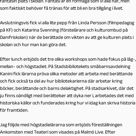
fantasin plats i skolan. Fantasi är en förmåga som vi alla har, men
som faktiskt behöver få tränas för att bli en bra tillgång i livet.
Avslutningsvis fick vi alla lite pepp från Linda Persson (filmpedagog
på KF) och Katarina Svenning (förstelärare och kulturombud på
Damfriskolan) när de berättade om vikten av att ge kulturen plats i
skolan och hur man kan göra det.
Efter lunch erbjöds det tre olika workshops som hade fokus på låg-,
mellan- och högstadiet. På Stadsbibliotekets småbarnsavdelning
Kanini fick lärarna pröva olika metoder att arbeta med berättande
och fick också ta del av hur bibliotekarierna där arbetar kring
böcker, berättande och barns delaktighet. På stadsarkivet, där det
ju finns oändligt med berättelser att dyka ner i, arbetades det med
historiska källor och funderades kring hur vi idag kan skriva historia
för framtiden.
Jag följde med högstadielärarna som erbjöds föreställningen
Ankomsten med Teateri som visades på Malmö Live. Efter