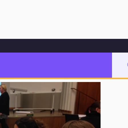
Hoppa till innehåll
 elevledda IUP-samtal
bedömning och