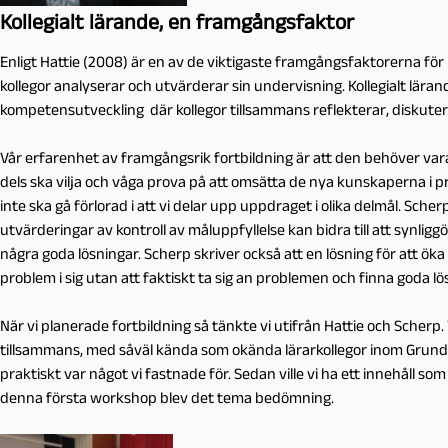
Kollegialt lärande, en framgångsfaktor
Enligt Hattie (2008) är en av de viktigaste framgångsfaktorerna för 
kollegor analyserar och utvärderar sin undervisning. Kollegialt lära
kompetensutveckling där kollegor tillsammans reflekterar, diskute
Vår erfarenhet av framgångsrik fortbildning är att den behöver vara 
dels ska vilja och våga prova på att omsätta de nya kunskaperna i p
inte ska gå förlorad i att vi delar upp uppdraget i olika delmål. Sche
utvärderingar av kontroll av måluppfyllelse kan bidra till att synligg
några goda lösningar. Scherp skriver också att en lösning för att ök
problem i sig utan att faktiskt ta sig an problemen och finna goda lö
När vi planerade fortbildning så tänkte vi utifrån Hattie och Scherp
tillsammans, med såväl kända som okända lärarkollegor inom Grunds
praktiskt var något vi fastnade för. Sedan ville vi ha ett innehåll som
denna första workshop blev det tema bedömning.