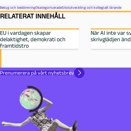
Betyg och bedömning
Okategoriserade
Skolutveckling och kollegialt lärande
RELATERAT INNEHÅLL
EU i vardagen skapar
När AI inte var s
delaktighet, demokrati och
skrivglädjen än
framtidstro
Prenumerera på vårt nyhetsbrev