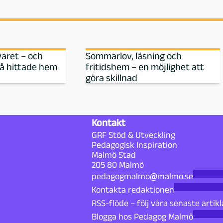
varet – och
Sommarlov, läsning och
då hittade hem
fritidshem – en möjlighet att
göra skillnad
Kontakt
GRF Stöd & Utveckling
Pedagogisk Inspiration
Malmö Stad
205 80 Malmö
pedagogmalmo@malmo.se
Kontakta redaktionen
RSS-flöde – följ våra senaste artikl
Blogga hos Pedagog Malmö