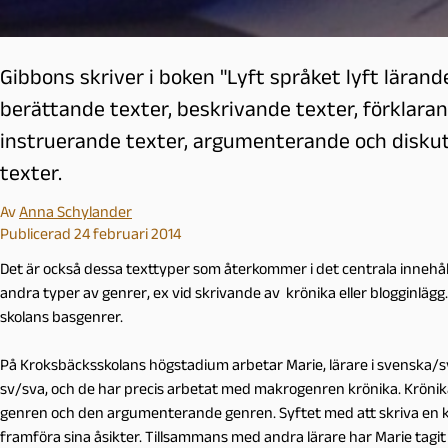
Gibbons skriver i boken "Lyft språket lyft lärand
berättande texter, beskrivande texter, förklara
instruerande texter, argumenterande och disku
texter.
Av
Anna Schylander
Publicerad 24 februari 2014
Det är också dessa texttyper som återkommer i det centrala innehåll
andra typer av genrer, ex vid skrivande av krönika eller blogginläg
skolans basgenrer.
På Kroksbäcksskolans högstadium arbetar Marie, lärare i svenska/s
sv/sva, och de har precis arbetat med makrogenren krönika. Krönik
genren och den argumenterande genren. Syftet med att skriva en krö
framföra sina åsikter. Tillsammans med andra lärare har Marie tagit