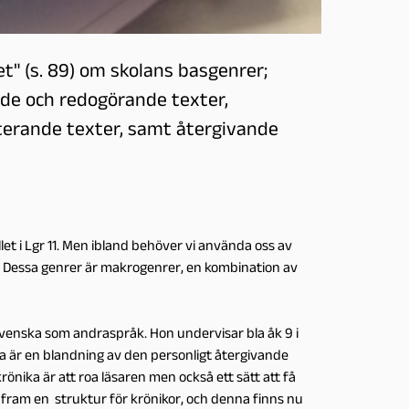
et" (s. 89) om skolans basgenrer;
nde och redogörande texter,
terande texter, samt återgivande
et i Lgr 11. Men ibland behöver vi använda oss av
g. Dessa genrer är makrogenrer, en kombination av
venska som andraspråk. Hon undervisar bla åk 9 i
a är en blandning av den personligt återgivande
nika är att roa läsaren men också ett sätt att få
 fram en struktur för krönikor, och denna finns nu