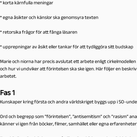
* korta kärnfulla meningar
* egna åsikter och känslor ska genomsyra texten
* retorsika frågor för att fånga läsaren
* upprepningar av åsikt eller tankar för att tydliggöra sitt budskap
Marie och niorna har precis avslutat ett arbete enligt cirkelmodelle
och hur vi undviker att förintelsen ska ske igen. Här följer en beskriv
arbetet.
Fas 1
Kunskaper kring första och andra världskriget byggs upp i SO-unde
Ord och begrepp som ”förintelsen”, ”antisemitism” och ”rasism” an
känner vi igen från böcker, filmer, samhället eller egna erfarenheter