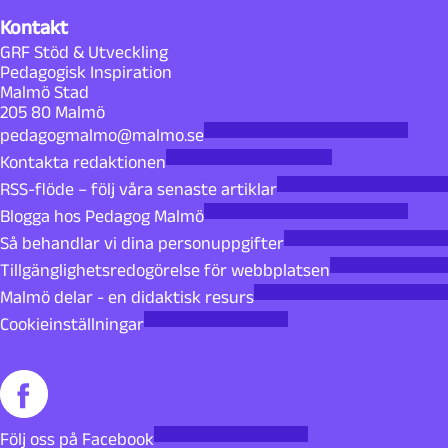
Kontakt
GRF Stöd & Utveckling
Pedagogisk Inspiration
Malmö Stad
205 80 Malmö
pedagogmalmo@malmo.se
Kontakta redaktionen
RSS-flöde – följ våra senaste artiklar
Blogga hos Pedagog Malmö
Så behandlar vi dina personuppgifter
Tillgänglighetsredogörelse för webbplatsen
Malmö delar - en didaktisk resurs
Cookieinställningar
Följ oss på Facebook