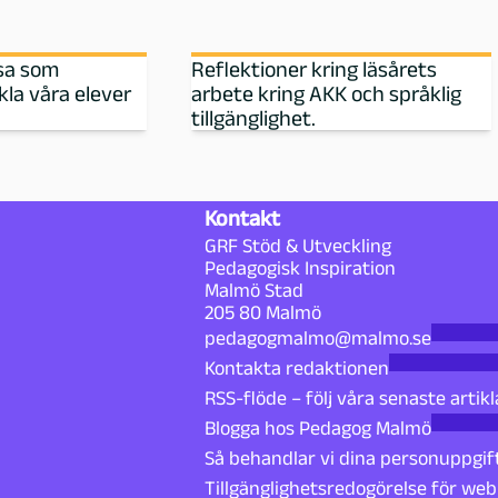
esa som
Reflektioner kring läsårets
kla våra elever
arbete kring AKK och språklig
tillgänglighet.
Kontakt
GRF Stöd & Utveckling
Pedagogisk Inspiration
Malmö Stad
205 80 Malmö
pedagogmalmo@malmo.se
Kontakta redaktionen
RSS-flöde – följ våra senaste artikl
Blogga hos Pedagog Malmö
Så behandlar vi dina personuppgif
Tillgänglighetsredogörelse för we