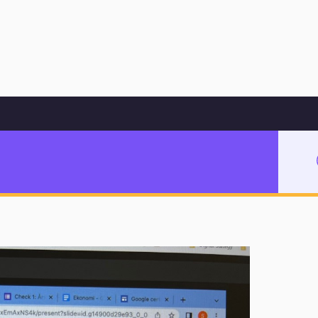
Hoppa till innehåll
fiering – fokus på tillgänglighet i Google Dokument
ot Google-
gänglighet i Google