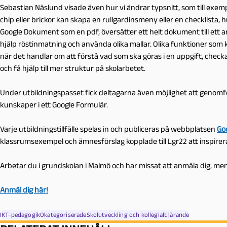
Sebastian Näslund visade även hur vi ändrar typsnitt, som till exem
chip eller brickor kan skapa en rullgardinsmeny eller en checklista, 
Google Dokument som en pdf, översätter ett helt dokument till ett 
hjälp röstinmatning och använda olika mallar. Olika funktioner som k
när det handlar om att förstå vad som ska göras i en uppgift, check
och få hjälp till mer struktur på skolarbetet.
Under utbildningspasset fick deltagarna även möjlighet att genom
kunskaper i ett Google Formulär.
Varje utbildningstillfälle spelas in och publiceras på webbplatsen
Go
klassrumsexempel och ämnesförslag kopplade till Lgr22 att inspirera
Arbetar du i grundskolan i Malmö och har missat att anmäla dig, men 
Anmäl dig här!
IKT-pedagogik
Okategoriserade
Skolutveckling och kollegialt lärande