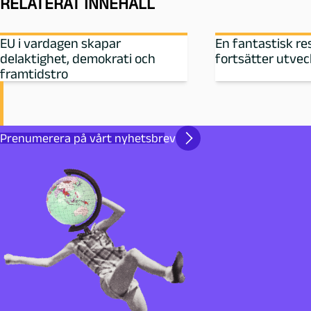
RELATERAT INNEHÅLL
EU i vardagen skapar
En fantastisk r
delaktighet, demokrati och
fortsätter utvec
framtidstro
Prenumerera på vårt nyhetsbrev