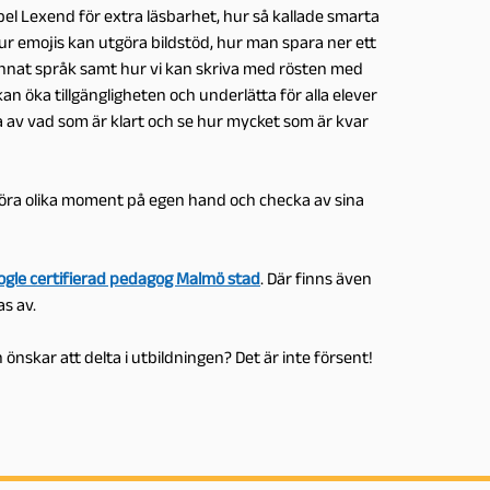
pel Lexend för extra läsbarhet, hur så kallade smarta
hur emojis kan utgöra bildstöd, hur man spara ner ett
annat språk samt hur vi kan skriva med rösten med
an öka tillgängligheten och underlätta för alla elever
a av vad som är klart och se hur mycket som är kvar
föra olika moment på egen hand och checka av sina
ogle certifierad pedagog Malmö stad
. Där finns även
s av.
önskar att delta i utbildningen? Det är inte försent!