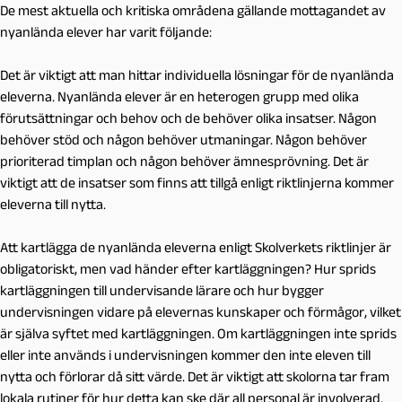
De mest aktuella och kritiska områdena gällande mottagandet av
nyanlända elever har varit följande:
Det är viktigt att man hittar individuella lösningar för de nyanlända
eleverna. Nyanlända elever är en heterogen grupp med olika
förutsättningar och behov och de behöver olika insatser. Någon
behöver stöd och någon behöver utmaningar. Någon behöver
prioriterad timplan och någon behöver ämnesprövning. Det är
viktigt att de insatser som finns att tillgå enligt riktlinjerna kommer
eleverna till nytta.
Att kartlägga de nyanlända eleverna enligt Skolverkets riktlinjer är
obligatoriskt, men vad händer efter kartläggningen? Hur sprids
kartläggningen till undervisande lärare och hur bygger
undervisningen vidare på elevernas kunskaper och förmågor, vilket
är själva syftet med kartläggningen. Om kartläggningen inte sprids
eller inte används i undervisningen kommer den inte eleven till
nytta och förlorar då sitt värde. Det är viktigt att skolorna tar fram
lokala rutiner för hur detta kan ske där all personal är involverad.