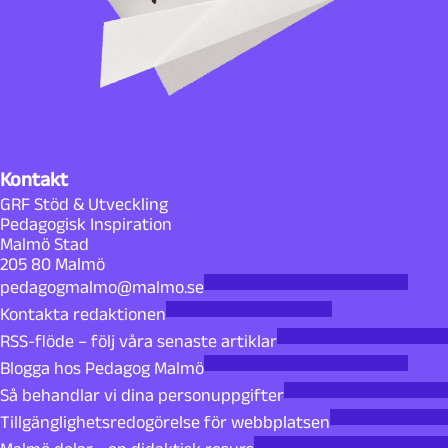
Kontakt
GRF Stöd & Utveckling
Pedagogisk Inspiration
Malmö Stad
205 80 Malmö
pedagogmalmo@malmo.se
Kontakta redaktionen
RSS-flöde – följ våra senaste artiklar
Blogga hos Pedagog Malmö
Så behandlar vi dina personuppgifter
Tillgänglighetsredogörelse för webbplatsen