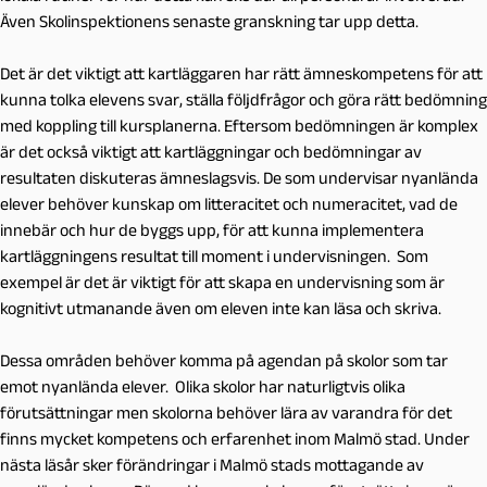
Även Skolinspektionens senaste granskning tar upp detta.
Det är det viktigt att kartläggaren har rätt ämneskompetens för att
kunna tolka elevens svar, ställa följdfrågor och göra rätt bedömning
med koppling till kursplanerna. Eftersom bedömningen är komplex
är det också viktigt att kartläggningar och bedömningar av
resultaten diskuteras ämneslagsvis. De som undervisar nyanlända
elever behöver kunskap om litteracitet och numeracitet, vad de
innebär och hur de byggs upp, för att kunna implementera
kartläggningens resultat till moment i undervisningen. Som
exempel är det är viktigt för att skapa en undervisning som är
kognitivt utmanande även om eleven inte kan läsa och skriva.
Dessa områden behöver komma på agendan på skolor som tar
emot nyanlända elever. Olika skolor har naturligtvis olika
förutsättningar men skolorna behöver lära av varandra för det
finns mycket kompetens och erfarenhet inom Malmö stad. Under
nästa läsår sker förändringar i Malmö stads mottagande av