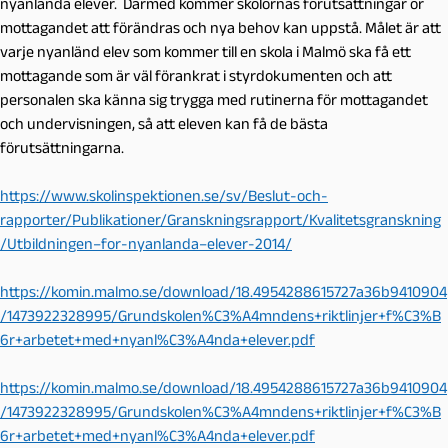
nyanlända elever. Därmed kommer skolornas förutsättningar ör
mottagandet att förändras och nya behov kan uppstå. Målet är att
varje nyanländ elev som kommer till en skola i Malmö ska få ett
mottagande som är väl förankrat i styrdokumenten och att
personalen ska känna sig trygga med rutinerna för mottagandet
och undervisningen, så att eleven kan få de bästa
förutsättningarna.
https://www.skolinspektionen.se/sv/Beslut-och-
rapporter/Publikationer/Granskningsrapport/Kvalitetsgranskning
/Utbildningen–for-nyanlanda–elever-2014/
https://komin.malmo.se/download/18.4954288615727a36b9410904
/1473922328995/Grundskolen%C3%A4mndens+riktlinjer+f%C3%B
6r+arbetet+med+nyanl%C3%A4nda+elever.pdf
https://komin.malmo.se/download/18.4954288615727a36b9410904
/1473922328995/Grundskolen%C3%A4mndens+riktlinjer+f%C3%B
6r+arbetet+med+nyanl%C3%A4nda+elever.pdf