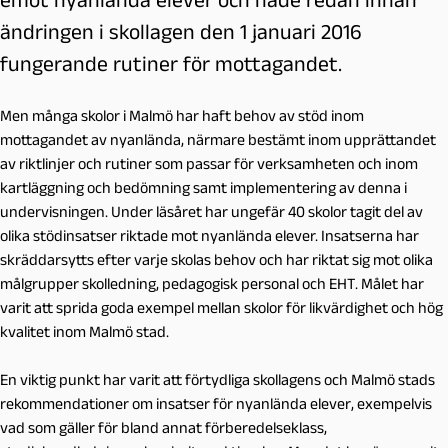
ändringen i skollagen den 1 januari 2016
fungerande rutiner för mottagandet.
Men många skolor i Malmö har haft behov av stöd inom
mottagandet av nyanlända, närmare bestämt inom upprättandet
av riktlinjer och rutiner som passar för verksamheten och inom
kartläggning och bedömning samt implementering av denna i
undervisningen. Under läsåret har ungefär 40 skolor tagit del av
olika stödinsatser riktade mot nyanlända elever. Insatserna har
skräddarsytts efter varje skolas behov och har riktat sig mot olika
målgrupper skolledning, pedagogisk personal och EHT. Målet har
varit att sprida goda exempel mellan skolor för likvärdighet och hög
kvalitet inom Malmö stad.
En viktig punkt har varit att förtydliga skollagens och Malmö stads
rekommendationer om insatser för nyanlända elever, exempelvis
vad som gäller för bland annat förberedelseklass,