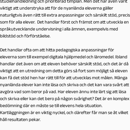
studiehandledning och prioriterad timplan. Men det har även varit
viktigt att understryka att för de nyanlända eleverna gäller
naturligtvis även rätt till extra anpassningar och särskilt stöd, precis
som för alla elever. Det handlar först och främst om att utveckla en
språkutvecklande undervisning i alla ämnen, exempelvis med
bildstöd och förförståelse.
Det handlar ofta om att hitta pedagogiska anpassningar för
eleverna som till exempel digitala hjälpmedel och läromedel. Ibland
handlar det även om att eleven behöver särskilt stöd, och det är då
viktigt att en utredning om detta görs så fort som möjligt så eleven
kan få det stöd hen har rätt till för att utvecklas mot målen. Många
nyanlända elever kan inte läsa och skriva och det kan vara svårt att
avgöra vad som beror på vad. Har eleven ännu inte lärt sig att läsa
och skriva eller kan det bero på någon svårighet? Det är en komplex
bedömning där en måste se till elevens hela situation.
Kartläggningen är en viktig nyckel, och därefter får man se åt vilket
håll resultaten pekar.