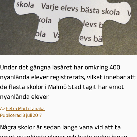
Under det gångna läsåret har omkring 400
nyanlända elever registrerats, vilket innebär att
de flesta skolor i Malmö Stad tagit har emot
nyanlända elever.
Av
Petra Marti Tanaka
Publicerad 3 juli 2017
Några skolor är sedan länge vana vid att ta
emot nyanlända elever och hade redan innan