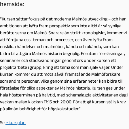
hemsida:
”Kursen sätter fokus på det moderna Malmös utveckling – och har
ambitionen att lyfta fram perspektiv som inte alltid är så synliga i
berättelserna om Malmö. Snarare än strikt kronologiskt, kommer vi
att fördjupa oss i teman och processer, och även lyfta fram
enskilda händelser och malmöbor, kända och okända, som kan
bidra till att göra Malmös historia begriplig. Förutom föreläsningar,
seminarier och stadsvandringar genomförs under kursen ett
projektarbete i grupp, kring ett tema som man själv väljer. Under
kursen kommer du att möta såväl framstående Malmöforskare
som andra personer, vilka genom sina erfarenheter kan bidra till
förståelse för olika aspekter av Malmös historia. Kursen ges under
hela höstterminen på halvtid, med schemalagda aktiviteter en dag i
veckan mellan klockan 17:15 och 20:00. För att gå kursen ställs krav
på allmän behörighet för högskolestudier.”
Se
> kursplan