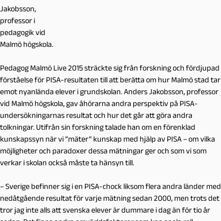
Jakobsson,
professor i
pedagogik vid
Malmö högskola.
Pedagog Malmö Live 2015 sträckte sig från forskning och fördjupad
förståelse för PISA-resultaten till att berätta om hur Malmö stad tar
emot nyanlända elever i grundskolan. Anders Jakobsson, professor
vid Malmö högskola, gav åhörarna andra perspektiv på PISA-
undersökningarnas resultat och hur det går att göra andra
tolkningar. Utifrån sin forskning talade han om en förenklad
kunskapssyn när vi ”mäter” kunskap med hjälp av PISA – om vilka
möjligheter och paradoxer dessa mätningar ger och som vi som
verkar i skolan också måste ta hänsyn till.
– Sverige befinner sig i en PISA-chock liksom flera andra länder med
nedåtgående resultat för varje mätning sedan 2000, men trots det
tror jag inte alls att svenska elever är dummare i dag än för tio år