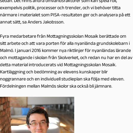
sedan. Det finns andra omvärldsfaktorer som kan spela roll,
exempelvis politik, processer och trender, och vi behöver titta
närmare i materialet som PISA-resultaten ger och analysera på ett
annat sätt, sa Anders Jakobsson.
Fyra medarbetare från Mottagningsskolan Mosaik berättade om
sitt arbete och att vara porten för alla nyanlända grundskolebarn i
Malmö. I januari 2016 kommer nya riktlinjer för nyanländas lärande
och mottagande i skolan från Skolverket, och redan nu har en del av
detta material introducerats vid Mottagningsskolan Mosaik.
Kartläggning och bedömning av elevens kunskaper blir
noggrannare och en individuell studieplan ska följa med eleven.
Fördelningen mellan Malmös skolor ska också bli jämnare.