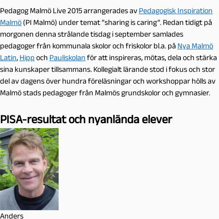
Pedagog Malmö Live 2015 arrangerades av
Pedagogisk Inspiration
Malmö
(PI Malmö) under temat ”sharing is caring”. Redan tidigt på
morgonen denna strålande tisdag i september samlades
pedagoger från kommunala skolor och friskolor bl.a. på
Nya Malmö
Latin
,
Hipp
och
Pauliskolan
för att inspireras, mötas, dela och stärka
sina kunskaper tillsammans. Kollegialt lärande stod i fokus och stor
del av dagens över hundra föreläsningar och workshoppar hölls av
Malmö stads pedagoger från Malmös grundskolor och gymnasier.
PISA-resultat och nyanlända elever
Anders