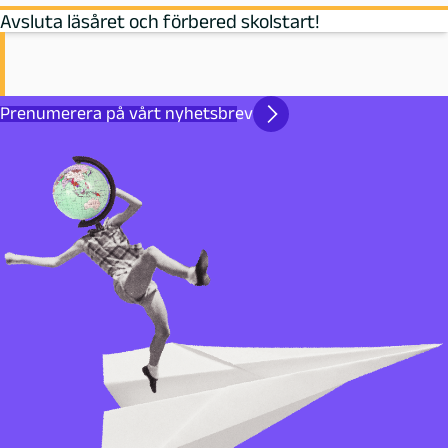
Avsluta läsåret och förbered skolstart!
Prenumerera på vårt nyhetsbrev