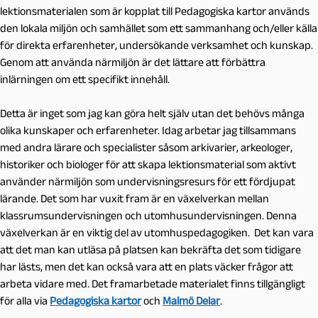
lektionsmaterialen som är kopplat till Pedagogiska kartor används
den lokala miljön och samhället som ett sammanhang och/eller källa
för direkta erfarenheter, undersökande verksamhet och kunskap.
Genom att använda närmiljön är det lättare att förbättra
inlärningen om ett specifikt innehåll.
Detta är inget som jag kan göra helt själv utan det behövs många
olika kunskaper och erfarenheter. Idag arbetar jag tillsammans
med andra lärare och specialister såsom arkivarier, arkeologer,
historiker och biologer för att skapa lektionsmaterial som aktivt
använder närmiljön som undervisningsresurs för ett fördjupat
lärande. Det som har vuxit fram är en växelverkan mellan
klassrumsundervisningen och utomhusundervisningen. Denna
växelverkan är en viktig del av utomhuspedagogiken. Det kan vara
att det man kan utläsa på platsen kan bekräfta det som tidigare
har lästs, men det kan också vara att en plats väcker frågor att
arbeta vidare med. Det framarbetade materialet finns tillgängligt
för alla via
Pedagogiska kartor
och
Malmö Delar
.