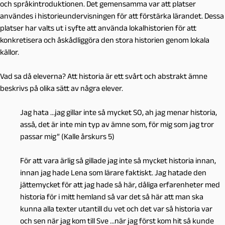
och språkintroduktionen. Det gemensamma var att platser
användes i historieundervisningen för att förstärka lärandet. Dessa
platser har valts ut i syfte att använda lokalhistorien för att
konkretisera och åskådliggöra den stora historien genom lokala
källor.
Vad sa då eleverna? Att historia är ett svårt och abstrakt ämne
beskrivs på olika sätt av några elever.
Jag hata …jag gillar inte så mycket SO, ah jag menar historia,
asså, det är inte min typ av ämne som, för mig som jag tror
passar mig” (Kalle årskurs 5)
För att vara ärlig så gillade jag inte så mycket historia innan,
innan jag hade Lena som lärare faktiskt. Jag hatade den
jättemycket för att jag hade så här, dåliga erfarenheter med
historia för i mitt hemland så var det så här att man ska
kunna alla texter utantill du vet och det var så historia var
och sen när jag kom till Sve …när jag först kom hit så kunde