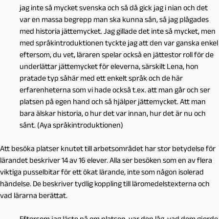
jag inte så mycket svenska och så då gick jag i nian och det
var en massa begrepp man ska kunna sån, så jag plågades
med historia jättemycket. Jag gillade det inte så mycket, men
med språkintroduktionen tyckte jag att den var ganska enkel
eftersom, du vet, läraren spelar också en jättestor roll för de
underlättar jättemycket för eleverna, särskilt Lena, hon
pratade typ såhär med ett enkelt språk och de här
erfarenheterna som vi hade också t.ex. att man går och ser
platsen på egen hand och så hjälper jättemycket. Att man
bara älskar historia, o hur det var innan, hur det är nu och
sånt. (Aya språkintroduktionen)
Att besöka platser knutet till arbetsområdet har stor betydelse för
lärandet beskriver 14 av 16 elever. Alla ser besöken som en av flera
viktiga pusselbitar för ett ökat lärande, inte som någon isolerad
händelse. De beskriver tydlig koppling till läromedelstexterna och
vad lärarna berättat.
Eftersom jag läste på om platsen, var den låg, vad dom gjorde