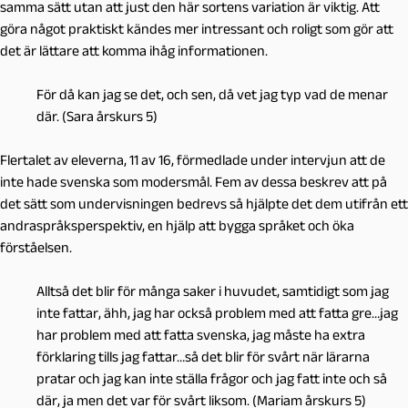
samma sätt utan att just den här sortens variation är viktig. Att
göra något praktiskt kändes mer intressant och roligt som gör att
det är lättare att komma ihåg informationen.
För då kan jag se det, och sen, då vet jag typ vad de menar
där. (Sara årskurs 5)
Flertalet av eleverna, 11 av 16, förmedlade under intervjun att de
inte hade svenska som modersmål. Fem av dessa beskrev att på
det sätt som undervisningen bedrevs så hjälpte det dem utifrån ett
andraspråksperspektiv, en hjälp att bygga språket och öka
förståelsen.
Alltså det blir för många saker i huvudet, samtidigt som jag
inte fattar, ähh, jag har också problem med att fatta gre…jag
har problem med att fatta svenska, jag måste ha extra
förklaring tills jag fattar…så det blir för svårt när lärarna
pratar och jag kan inte ställa frågor och jag fatt inte och så
där, ja men det var för svårt liksom. (Mariam årskurs 5)