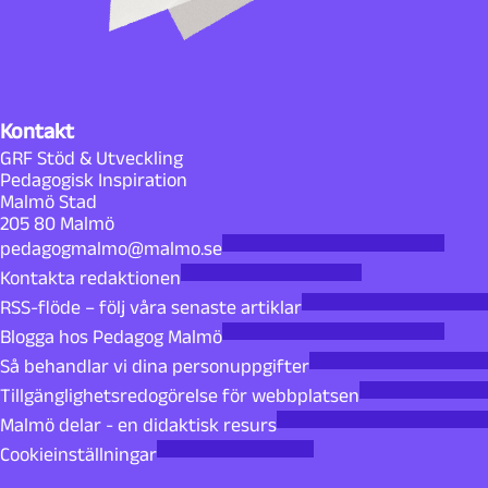
Kontakt
GRF Stöd & Utveckling
Pedagogisk Inspiration
Malmö Stad
205 80 Malmö
pedagogmalmo@malmo.se
Kontakta redaktionen
RSS-flöde – följ våra senaste artiklar
Blogga hos Pedagog Malmö
Så behandlar vi dina personuppgifter
Tillgänglighetsredogörelse för webbplatsen
Malmö delar - en didaktisk resurs
Cookieinställningar