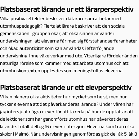
Platsbaserat lärande ur ett lärarperspektiv
Vilka positiva effekter beskriver då lärare som arbetar med
utomhuspedagogik? Flertalet lärare beskriver att den sociala
gemenskapen i gruppen ökar, att olika sinnen används i
undervisningen, att eleverna får med sig förstahandserfarenheter
och ökad autenticitet som kan användas i efterföljande
undervisning. Inne växelverkar med ute. Ytterligare fördelar är den
naturliga rörelse som kommer med att arbeta utomhus och att
utomhuskontexten upplevdes som meningsfull av eleverna.
Platsbaserat lärande ur ett elevperspektiv
Vi kan planera olika aktiviteter hur mycket som helst, men hur
tycker eleverna att det påverkar deras lärande? Under våren har
jag intervjuat några elever för att ta reda på hur de uppfattar att
de lektioner som har genomförts utomhus har påverkat deras
lärande. Totalt deltog 16 elever i intervjun. Eleverna kom från olika
skolor i Malmö. När undervisningen genomfördes gick de i åk 5, åk 8