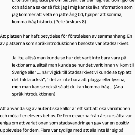
och sådana saker så fick jag i mig kanske livsinformation som
jag kommer att veta en jättelång tid, hjälper att komma,
komma ihåg historia. (Pelle årskurs 8)
Att platsen har haft betydelse för förståelsen av sammanhang. En
av platserna som språkintroduktionen besökte var Stadsarkivet.
Ja lite, alltså man kunde se hur det varit inte bara vara på
lektionerna, alltså man kunde se hur det varit innan vi kom till
Sverige eller …, när vi gick till Stadsarkivet vi kunde se typ att
det fakta också”, ” det är inte bara att plugga eller lyssna,
men man kan se också så att du kan komma ihåg … (Ana
språkintroduktionen)
Att använda sig av autentiska källor är ett sätt att öka variationen
och möta fler elevers behov. De fem eleverna från årskurs åtta var
eniga om att variationen som stadsvandringen gav var en positiv
upplevelse för dem. Flera var tydliga med att alla inte lär sig på