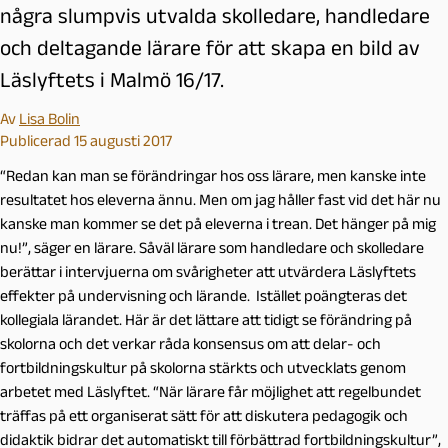
några slumpvis utvalda skolledare, handledare
och deltagande lärare för att skapa en bild av
Läslyftets i Malmö 16/17.
Av
Lisa Bolin
Publicerad 15 augusti 2017
“Redan kan man se förändringar hos oss lärare, men kanske inte
resultatet hos eleverna ännu. Men om jag håller fast vid det här nu
kanske man kommer se det på eleverna i trean. Det hänger på mig
nu!”, säger en lärare. Såväl lärare som handledare och skolledare
berättar i intervjuerna om svårigheter att utvärdera Läslyftets
effekter på undervisning och lärande. Istället poängteras det
kollegiala lärandet. Här är det lättare att tidigt se förändring på
skolorna och det verkar råda konsensus om att delar- och
fortbildningskultur på skolorna stärkts och utvecklats genom
arbetet med Läslyftet. “När lärare får möjlighet att regelbundet
träffas på ett organiserat sätt för att diskutera pedagogik och
didaktik bidrar det automatiskt till förbättrad fortbildningskultur”,