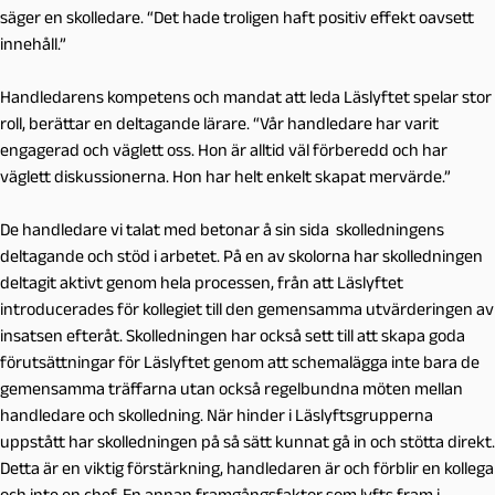
säger en skolledare. “Det hade troligen haft positiv effekt oavsett
innehåll.”
Handledarens kompetens och mandat att leda Läslyftet spelar stor
roll, berättar en deltagande lärare. “Vår handledare har varit
engagerad och väglett oss. Hon är alltid väl förberedd och har
väglett diskussionerna. Hon har helt enkelt skapat mervärde.”
De handledare vi talat med betonar å sin sida skolledningens
deltagande och stöd i arbetet. På en av skolorna har skolledningen
deltagit aktivt genom hela processen, från att Läslyftet
introducerades för kollegiet till den gemensamma utvärderingen av
insatsen efteråt. Skolledningen har också sett till att skapa goda
förutsättningar för Läslyftet genom att schemalägga inte bara de
gemensamma träffarna utan också regelbundna möten mellan
handledare och skolledning. När hinder i Läslyftsgrupperna
uppstått har skolledningen på så sätt kunnat gå in och stötta direkt.
Detta är en viktig förstärkning, handledaren är och förblir en kollega
och inte en chef. En annan framgångsfaktor som lyfts fram i