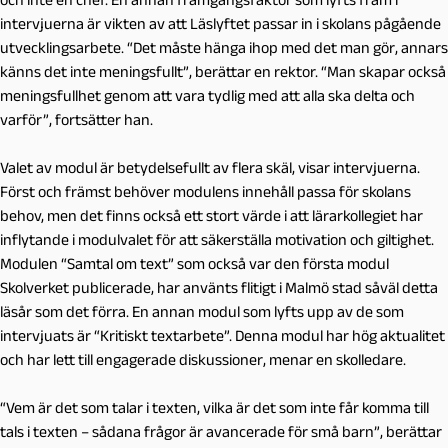
intervjuerna är vikten av att Läslyftet passar in i skolans pågående
utvecklingsarbete. “Det måste hänga ihop med det man gör, annars
känns det inte meningsfullt”, berättar en rektor. “Man skapar också
meningsfullhet genom att vara tydlig med att alla ska delta och
varför”, fortsätter han.
Valet av modul är betydelsefullt av flera skäl, visar intervjuerna.
Först och främst behöver modulens innehåll passa för skolans
behov, men det finns också ett stort värde i att lärarkollegiet har
inflytande i modulvalet för att säkerställa motivation och giltighet.
Modulen “Samtal om text” som också var den första modul
Skolverket publicerade, har använts flitigt i Malmö stad såväl detta
läsår som det förra. En annan modul som lyfts upp av de som
intervjuats är “Kritiskt textarbete”. Denna modul har hög aktualitet
och har lett till engagerade diskussioner, menar en skolledare.
“Vem är det som talar i texten, vilka är det som
inte
får komma till
tals i texten – sådana frågor är avancerade för små barn”, berättar