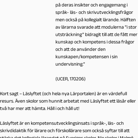
på deras insikter och engagemang i
språk- läs- och skrivutvecklingsfrågor
men också på kollegialt lärande. Hälften
av lärarna svarade att modulerna ”i stor
utsträckning” bidragit till att de fått mer
kunskap och kompetens i dessa frågor
och att de använder den
kunskapen/kompetensen i sin
undervisning.”
(UCER, 170206)
Kort sagt – Läslyftet (och hela nya Lärportalen) är en värdefull
resurs. Även skolor som hunnit arbetat med Läslyftet ett läsår eller
två har mer att hämta. Håll i och håll ut!
Läslyftet är en kompetensutvecklingsinsats i språk-, läs- och
skrivdidaktik för lärare och förskollärare som också syftar till att
stärka det kollegiala lärandet på Sveriges skolor. Nio skolor i Malmö