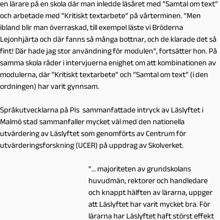
en lärare på en skola där man inledde läsåret med “Samtal om text”
och arbetade med “Kritiskt textarbete” på vårterminen. “Men
ibland blir man överraskad, till exempel läste vi Bröderna
Lejonhjärta och där fanns så många bottnar, och de klarade det så
fint! Där hade jag stor användning för modulen”, fortsätter hon. På
samma skola råder i intervjuerna enighet om att kombinationen av
modulerna, där “Kritiskt textarbete” och “Samtal om text” (i den
ordningen) har varit gynnsam.
Språkutvecklarna på PIs sammanfattade intryck av Läslyftet i
Malmö stad sammanfaller mycket väl med den nationella
utvärdering av Läslyftet som genomförts av Centrum för
utvärderingsforskning (UCER) på uppdrag av Skolverket.
“… majoriteten av grundskolans
huvudmän, rektorer och handledare
och knappt hälften av lärarna, uppger
att Läslyftet har varit mycket bra. För
lärarna har Läslyftet haft störst effekt