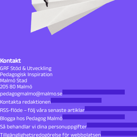
Kontakt
GRF Stöd & Utveckling
Pedagogisk Inspiration
Malmö Stad
205 80 Malmö
pedagogmalmo@malmo.se
Kontakta redaktionen
RSS-flöde – följ våra senaste artiklar
Blogga hos Pedagog Malmö
Så behandlar vi dina personuppgifter
Tillgänglighetsredogörelse för webbplatsen