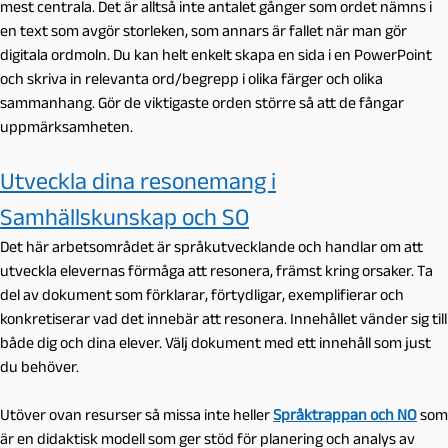
mest centrala. Det är alltså inte antalet gånger som ordet nämns i
en text som avgör storleken, som annars är fallet när man gör
digitala ordmoln. Du kan helt enkelt skapa en sida i en PowerPoint
och skriva in relevanta ord/begrepp i olika färger och olika
sammanhang. Gör de viktigaste orden större så att de fångar
uppmärksamheten.
Utveckla dina resonemang i
Samhällskunskap och SO
Det här arbetsområdet är språkutvecklande och handlar om att
utveckla elevernas förmåga att resonera, främst kring orsaker. Ta
del av dokument som förklarar, förtydligar, exemplifierar och
konkretiserar vad det innebär att resonera. Innehållet vänder sig till
både dig och dina elever. Välj dokument med ett innehåll som just
du behöver.
Utöver ovan resurser så missa inte heller
Språktrappan och NO
som
är en didaktisk modell som ger stöd för planering och analys av