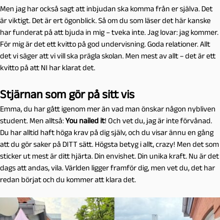
Men jag har också sagt att inbjudan ska komma från er själva. Det
är viktigt. Det är ert ögonblick. Så om du som läser det här kanske
har funderat på att bjuda in mig – tveka inte. Jag lovar: jag kommer.
För mig är det ett kvitto på god undervisning. Goda relationer. Allt
det vi säger att vi vill ska prägla skolan. Men mest av allt – det är ett
kvitto på att NI har klarat det.
Stjärnan som gör på sitt vis
Emma, du har gått igenom mer än vad man önskar någon nybliven
student. Men alltså:
You nailed it
! Och vet du, jag är inte förvånad.
Du har alltid haft höga krav på dig själv, och du visar ännu en gång
att du gör saker på DITT sätt. Högsta betyg i allt, crazy! Men det som
sticker ut mest är ditt hjärta. Din envishet. Din unika kraft. Nu är det
dags att andas, vila. Världen ligger framför dig, men vet du, det har
redan börjat och du kommer att klara det.