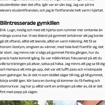
studenttider sker det ofta. Igår var en sån dag. Jag var på tre
elevers studentfiranden, och jag är fortfarande helt varm i hjärtat.
Bilintresserade gymkillen
Erik. Lugn, modig och med ett hjärta som rymmer mer omtanke än
många vuxna har. Vi ses ibland på gymmet (erkänner att jag borde
gå dit oftare), alltid ett leende, alltid en varm hälsning. Att få se
honom i kostym, omgiven av vänner, med hela livet framför sig, det
är stort. Jag minns när vi sågs på gymmet första gången, hur du
precis hade kommit igång. Du var målinriktad, fokuserad på att du
ville ta träningen på allvar, satsa på hälsa. Jag minns att jag sa till dig
och Hampus att inte ge upp, det var ett tufft pass och ni kämpade
som galningar. Nu är det ni som istället säger till mig, gå till gymmet,
börja smått igen. Kör bara en övning så kommer du få feeling och
stanna kvar. Jag har ju alltid varit en antingen på eller av, då är det
fint med pepp på vägen.