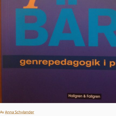
Av
Anna Schylander