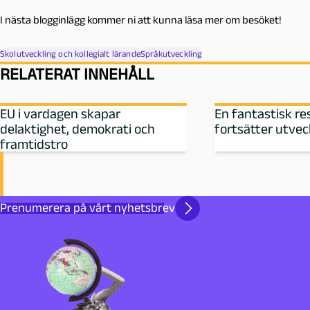
I nästa blogginlägg kommer ni att kunna läsa mer om besöket!
Skolutveckling och kollegialt lärande
Språkutveckling
RELATERAT INNEHÅLL
EU i vardagen skapar
En fantastisk r
delaktighet, demokrati och
fortsätter utvec
framtidstro
Prenumerera på vårt nyhetsbrev