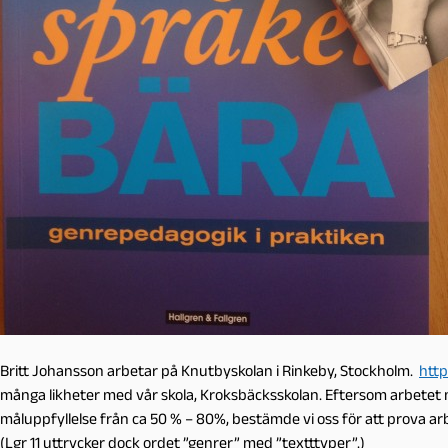
Britt Johansson arbetar på Knutbyskolan i Rinkeby, Stockholm.
http
många likheter med vår skola, Kroksbäcksskolan. Eftersom arbete
måluppfyllelse från ca 50 % – 80%, bestämde vi oss för att prova arb
(Lgr 11 uttrycker dock ordet ”genrer” med ”textttyper”.)