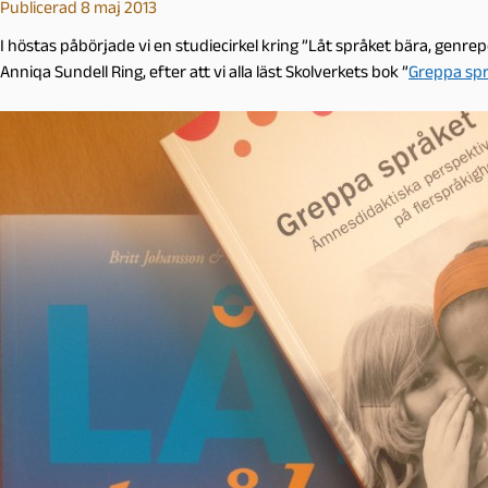
Publicerad 8 maj 2013
I höstas påbörjade vi en studiecirkel kring ”Låt språket bära, genre
Anniqa Sundell Ring, efter att vi alla läst Skolverkets bok ”
Greppa sp