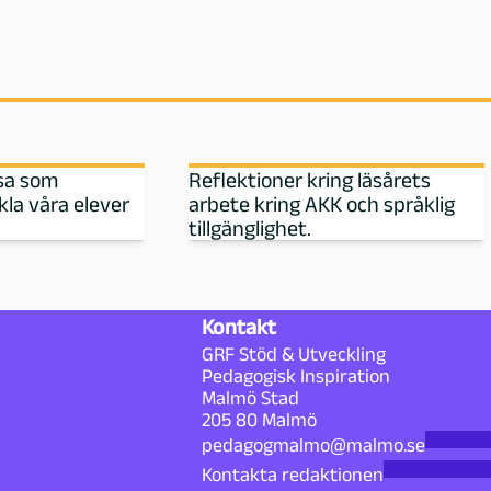
esa som
Reflektioner kring läsårets
kla våra elever
arbete kring AKK och språklig
tillgänglighet.
Kontakt
GRF Stöd & Utveckling
Pedagogisk Inspiration
Malmö Stad
205 80 Malmö
pedagogmalmo@malmo.se
Kontakta redaktionen