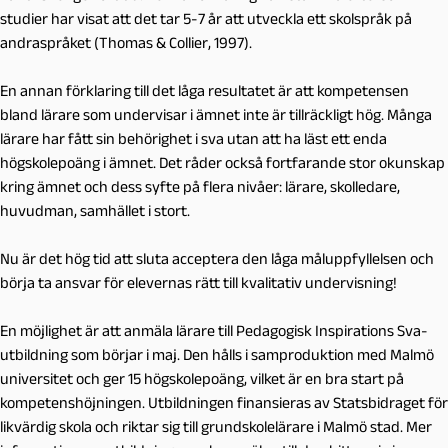
studier har visat att det tar 5-7 år att utveckla ett skolspråk på
andraspråket (Thomas & Collier, 1997).
En annan förklaring till det låga resultatet är att kompetensen
bland lärare som undervisar i ämnet inte är tillräckligt hög. Många
lärare har fått sin behörighet i sva utan att ha läst ett enda
högskolepoäng i ämnet. Det råder också fortfarande stor okunskap
kring ämnet och dess syfte på flera nivåer: lärare, skolledare,
huvudman, samhället i stort.
Nu är det hög tid att sluta acceptera den låga måluppfyllelsen och
börja ta ansvar för elevernas rätt till kvalitativ undervisning!
En möjlighet är att anmäla lärare till Pedagogisk Inspirations Sva-
utbildning som börjar i maj. Den hålls i samproduktion med Malmö
universitet och ger 15 högskolepoäng, vilket är en bra start på
kompetenshöjningen. Utbildningen finansieras av Statsbidraget för
likvärdig skola och riktar sig till grundskolelärare i Malmö stad. Mer