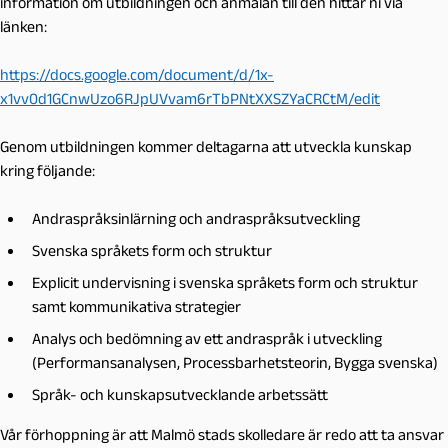
information om utbildningen och anmälan till den hittar ni via
länken:
https://docs.google.com/document/d/1x-
x1vv0d1GCnwUzo6RJpUVvam6rTbPNtXXSZYaCRCtM/edit
Genom utbildningen kommer deltagarna att utveckla kunskap
kring följande:
Andraspråksinlärning och andraspråksutveckling
Svenska språkets form och struktur
Explicit undervisning i svenska språkets form och struktur
samt kommunikativa strategier
Analys och bedömning av ett andraspråk i utveckling
(Performansanalysen, Processbarhetsteorin, Bygga svenska)
Språk- och kunskapsutvecklande arbetssätt
Vår förhoppning är att Malmö stads skolledare är redo att ta ansvar