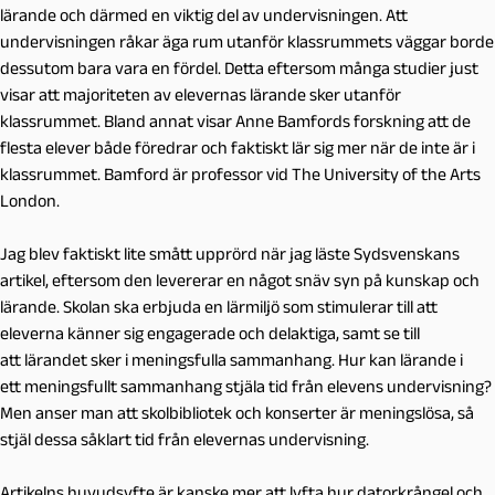
lärande och därmed en viktig del av undervisningen. Att
undervisningen råkar äga rum utanför klassrummets väggar borde
dessutom bara vara en fördel. Detta eftersom många studier just
visar att majoriteten av elevernas lärande sker utanför
klassrummet. Bland annat visar Anne Bamfords forskning att de
flesta elever både föredrar och faktiskt lär sig mer när de inte är i
klassrummet. Bamford är professor vid The University of the Arts
London.
Jag blev faktiskt lite smått upprörd när jag läste Sydsvenskans
artikel, eftersom den levererar en något snäv syn på kunskap och
lärande. Skolan ska erbjuda en lärmiljö som stimulerar till att
eleverna känner sig engagerade och delaktiga, samt se till
att lärandet sker i meningsfulla sammanhang. Hur kan lärande i
ett meningsfullt sammanhang stjäla tid från elevens undervisning?
Men anser man att skolbibliotek och konserter är meningslösa, så
stjäl dessa såklart tid från elevernas undervisning.
Artikelns huvudsyfte är kanske mer att lyfta hur datorkrångel och