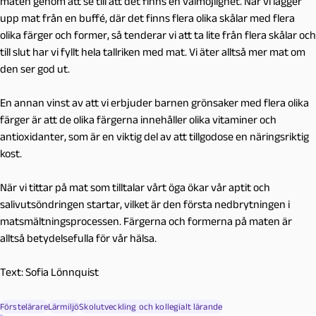
maten genom att se till att det finns en valmöjlighet. När vi lägger
upp mat från en buffé, där det finns flera olika skålar med flera
olika färger och former, så tenderar vi att ta lite från flera skålar och
till slut har vi fyllt hela tallriken med mat. Vi äter alltså mer mat om
den ser god ut.
En annan vinst av att vi erbjuder barnen grönsaker med flera olika
färger är att de olika färgerna innehåller olika vitaminer och
antioxidanter, som är en viktig del av att tillgodose en näringsriktig
kost.
När vi tittar på mat som tilltalar vårt öga ökar vår aptit och
salivutsöndringen startar, vilket är den första nedbrytningen i
matsmältningsprocessen. Färgerna och formerna på maten är
alltså betydelsefulla för vår hälsa.
Text:
Sofia Lönnquist
Förstelärare
Lärmiljö
Skolutveckling och kollegialt lärande