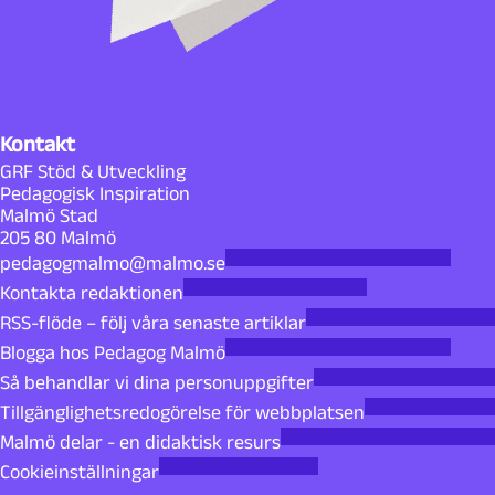
Kontakt
GRF Stöd & Utveckling
Pedagogisk Inspiration
Malmö Stad
205 80 Malmö
pedagogmalmo@malmo.se
Kontakta redaktionen
RSS-flöde – följ våra senaste artiklar
Blogga hos Pedagog Malmö
Så behandlar vi dina personuppgifter
Tillgänglighetsredogörelse för webbplatsen
Malmö delar - en didaktisk resurs
Cookieinställningar